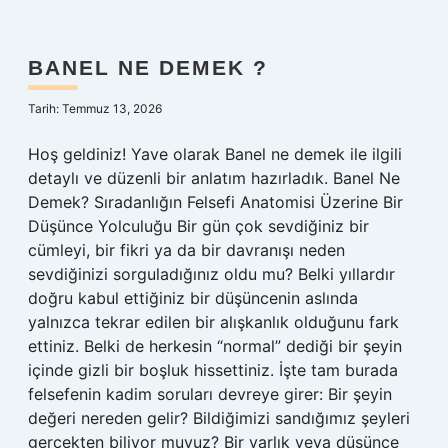
kadın
kimdir
?
BANEL NE DEMEK ?
Tarih: Temmuz 13, 2026
Hoş geldiniz! Yave olarak Banel ne demek ile ilgili
detaylı ve düzenli bir anlatım hazırladık. Banel Ne
Demek? Sıradanlığın Felsefi Anatomisi Üzerine Bir
Düşünce Yolculuğu Bir gün çok sevdiğiniz bir
cümleyi, bir fikri ya da bir davranışı neden
sevdiğinizi sorguladığınız oldu mu? Belki yıllardır
doğru kabul ettiğiniz bir düşüncenin aslında
yalnızca tekrar edilen bir alışkanlık olduğunu fark
ettiniz. Belki de herkesin “normal” dediği bir şeyin
içinde gizli bir boşluk hissettiniz. İşte tam burada
felsefenin kadim soruları devreye girer: Bir şeyin
değeri nereden gelir? Bildiğimizi sandığımız şeyleri
gerçekten biliyor muyuz? Bir varlık veya düşünce