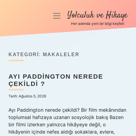
Yolculuk ve Hikaye
menüyü
aç
Her adımda yeni bir bilgi keşfet!
Anasayfa
Gizlilik Politikası
KATEGORI:
MAKALELER
Yasal Uyarı
AYI PADDINGTON NEREDE
Hakkımızda
ÇEKILDI ?
Tarih: Ağustos 5, 2026
Ayı Paddington nerede çekildi? Bir film mekânından
toplumsal hafızaya uzanan sosyolojik bakış Bazen
bir filmi izlerken yalnızca hikâyeye değil, o
hikâyenin içinde nefes aldığı sokaklara, evlere,