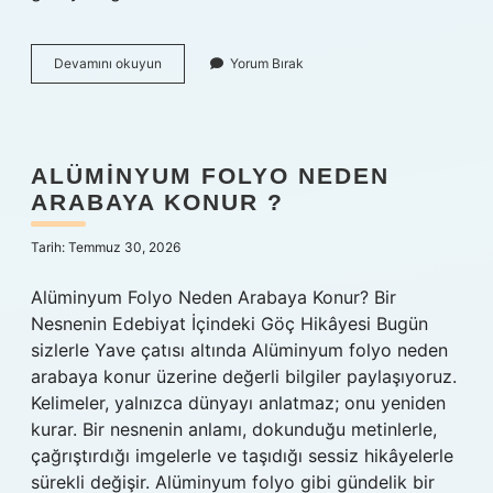
Ard
Devamını okuyun
Yorum Bırak
arda
iki
nokta
ne
anlama
ALÜMINYUM FOLYO NEDEN
gelir
ARABAYA KONUR ?
?
Tarih: Temmuz 30, 2026
Alüminyum Folyo Neden Arabaya Konur? Bir
Nesnenin Edebiyat İçindeki Göç Hikâyesi Bugün
sizlerle Yave çatısı altında Alüminyum folyo neden
arabaya konur üzerine değerli bilgiler paylaşıyoruz.
Kelimeler, yalnızca dünyayı anlatmaz; onu yeniden
kurar. Bir nesnenin anlamı, dokunduğu metinlerle,
çağrıştırdığı imgelerle ve taşıdığı sessiz hikâyelerle
sürekli değişir. Alüminyum folyo gibi gündelik bir