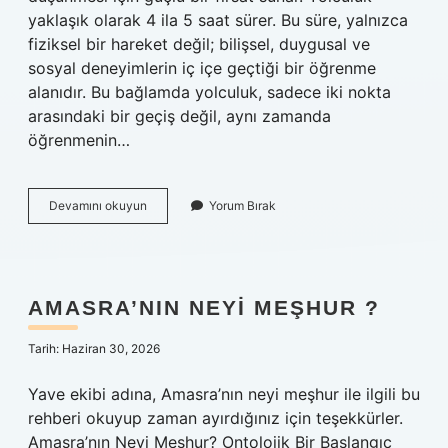
yaklaşık olarak 4 ila 5 saat sürer. Bu süre, yalnızca
fiziksel bir hareket değil; bilişsel, duygusal ve
sosyal deneyimlerin iç içe geçtiği bir öğrenme
alanıdır. Bu bağlamda yolculuk, sadece iki nokta
arasındaki bir geçiş değil, aynı zamanda
öğrenmenin…
Erbaa
Devamını okuyun
Yorum Bırak
Samsun
arası
otobüs
kaç
saat
AMASRA’NIN NEYI MEŞHUR ?
?
Tarih: Haziran 30, 2026
Yave ekibi adına, Amasra’nın neyi meşhur ile ilgili bu
rehberi okuyup zaman ayırdığınız için teşekkürler.
Amasra’nın Neyi Meşhur? Ontolojik Bir Başlangıç