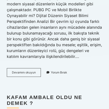
modern siyasal düzenlerin küçük modelleri gibi
çalışmaktadır. PUBG PC ve Mobil Birlikte
Oynayabilir mi? Dijital Düzenin Siyaset Bilimi
Perspektifinden Analizi Bir çevrim içi oyunda farklı
cihazlardan gelen insanların aynı mücadele alanında
bulunup bulunamayacağı sorusu, ilk bakışta teknik
bir konu gibi görünür. Ancak daha geniş bir siyasal
perspektiften bakıldığında bu mesele; eşitlik, erişim,
kurumların düzenleyici rolü, güç dengeleri ve
katılım kavramlarıyla ilişkilendirilebilir.…
Pubg
Devamını okuyun
Yorum Bırak
PC
ve
mobil
birlikte
oynayabilir
KAFAM AMBALE OLDU NE
mi
DEMEK ?
?