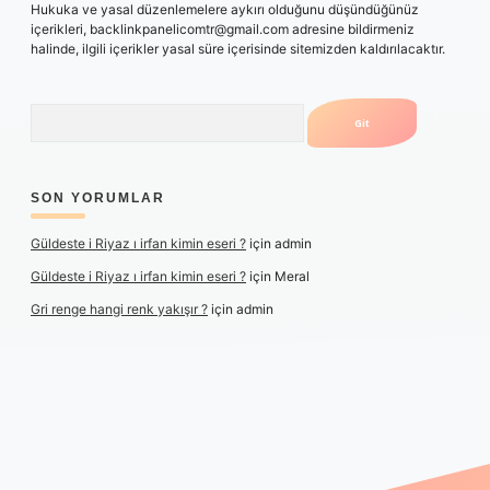
Hukuka ve yasal düzenlemelere aykırı olduğunu düşündüğünüz
içerikleri,
backlinkpanelicomtr@gmail.com
adresine bildirmeniz
halinde, ilgili içerikler yasal süre içerisinde sitemizden kaldırılacaktır.
Arama
SON YORUMLAR
Güldeste i Riyaz ı irfan kimin eseri ?
için
admin
Güldeste i Riyaz ı irfan kimin eseri ?
için
Meral
Gri renge hangi renk yakışır ?
için
admin
etexper yeni giriş