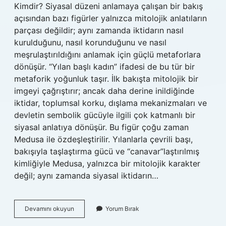
Kimdir? Siyasal düzeni anlamaya çalışan bir bakış
açısından bazı figürler yalnızca mitolojik anlatıların
parçası değildir; aynı zamanda iktidarın nasıl
kurulduğunu, nasıl korunduğunu ve nasıl
meşrulaştırıldığını anlamak için güçlü metaforlara
dönüşür. “Yılan başlı kadın” ifadesi de bu tür bir
metaforik yoğunluk taşır. İlk bakışta mitolojik bir
imgeyi çağrıştırır; ancak daha derine inildiğinde
iktidar, toplumsal korku, dışlama mekanizmaları ve
devletin sembolik gücüyle ilgili çok katmanlı bir
siyasal anlatıya dönüşür. Bu figür çoğu zaman
Medusa ile özdeşleştirilir. Yılanlarla çevrili başı,
bakışıyla taşlaştırma gücü ve “canavar”laştırılmış
kimliğiyle Medusa, yalnızca bir mitolojik karakter
değil; aynı zamanda siyasal iktidarın…
Yılan
Devamını okuyun
Yorum Bırak
Başlı