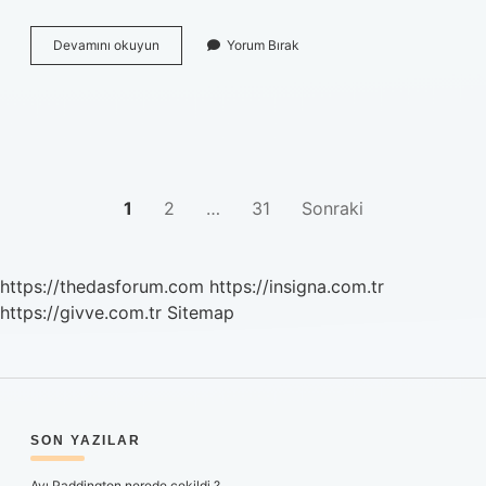
Evde
Devamını okuyun
Yorum Bırak
altın
nasıl
yıkanır
?
YAZI
1
2
…
31
Sonraki
SAYFALAMASI
https://thedasforum.com
https://insigna.com.tr
https://givve.com.tr
Sitemap
SIDEBAR
SON YAZILAR
Ayı Paddington nerede çekildi ?