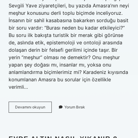
Sevgili Yave ziyaretçileri, bu yazıda Amasra’nın neyi
meşhur konusunu derli toplu biçimde inceliyoruz.
İnsanın bir sahil kasabasına bakarken sorduğu basit
bir soru vardır: “Burası neden bu kadar etkileyici?”
Bu soru ilk bakışta turistik bir merak gibi görünse
de, aslında etik, epistemoloji ve ontoloji arasında
dolaşan derin bir felsefi gerilimi içinde taşır. Bir
yerin “meşhur” olması ne demektir? Onu meşhur
yapan şey doğası mı, insanlar mı, yoksa onu
anlamlandırma biçimlerimiz mi? Karadeniz kıyısında
konumlanan Amasra bu sorular için özellikle
verimli…
Amasra’nın
Devamını okuyun
Yorum Bırak
neyi
meşhur
?