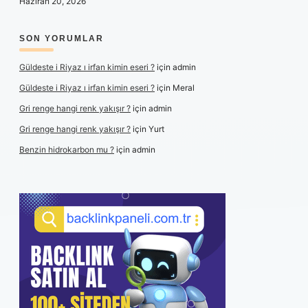
Haziran 20, 2026
SON YORUMLAR
Güldeste i Riyaz ı irfan kimin eseri ?
için
admin
Güldeste i Riyaz ı irfan kimin eseri ?
için
Meral
Gri renge hangi renk yakışır ?
için
admin
Gri renge hangi renk yakışır ?
için
Yurt
Benzin hidrokarbon mu ?
için
admin