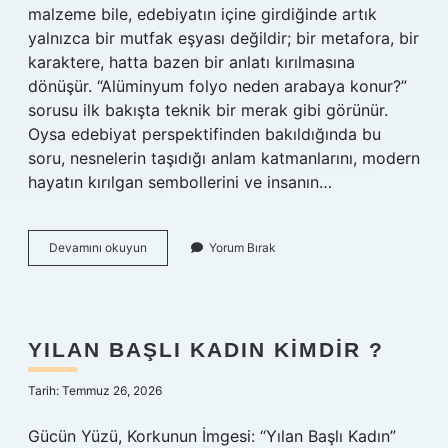
malzeme bile, edebiyatın içine girdiğinde artık
yalnızca bir mutfak eşyası değildir; bir metafora, bir
karaktere, hatta bazen bir anlatı kırılmasına
dönüşür. “Alüminyum folyo neden arabaya konur?”
sorusu ilk bakışta teknik bir merak gibi görünür.
Oysa edebiyat perspektifinden bakıldığında bu
soru, nesnelerin taşıdığı anlam katmanlarını, modern
hayatın kırılgan sembollerini ve insanın…
Alüminyum
Devamını okuyun
Yorum Bırak
folyo
neden
arabaya
konur
?
YILAN BAŞLI KADIN KIMDIR ?
Tarih: Temmuz 26, 2026
Gücün Yüzü, Korkunun İmgesi: “Yılan Başlı Kadın”