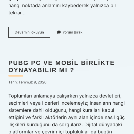
hangi noktada anlamını kaybederek yalnızca bir
tekrar…
Banel
Devamını okuyun
Yorum Bırak
ne
demek
?
PUBG PC VE MOBIL BIRLIKTE
OYNAYABILIR MI ?
Tarih: Temmuz 9, 2026
Toplumları anlamaya çalışırken yalnızca devletleri,
seçimleri veya liderleri incelemeyiz; insanların hangi
sistemlere dahil olduğunu, hangi kuralları kabul
ettiğini ve farklı aktörlerin aynı alan içinde nasıl güç
ilişkileri kurduğunu da sorgularız. Dijital dünyadaki
platformlar ve çevrim içi topluluklar da bugün