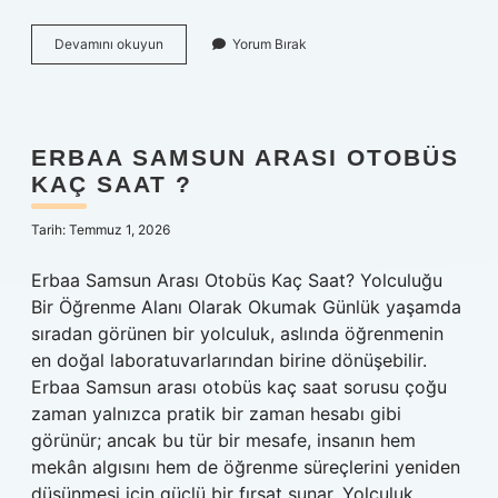
Kafam
Devamını okuyun
Yorum Bırak
ambale
oldu
ne
demek
?
ERBAA SAMSUN ARASI OTOBÜS
KAÇ SAAT ?
Tarih: Temmuz 1, 2026
Erbaa Samsun Arası Otobüs Kaç Saat? Yolculuğu
Bir Öğrenme Alanı Olarak Okumak Günlük yaşamda
sıradan görünen bir yolculuk, aslında öğrenmenin
en doğal laboratuvarlarından birine dönüşebilir.
Erbaa Samsun arası otobüs kaç saat sorusu çoğu
zaman yalnızca pratik bir zaman hesabı gibi
görünür; ancak bu tür bir mesafe, insanın hem
mekân algısını hem de öğrenme süreçlerini yeniden
düşünmesi için güçlü bir fırsat sunar. Yolculuk