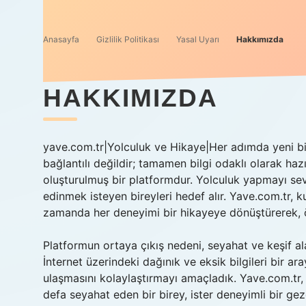
Anasayfa
Gizlilik Politikası
Yasal Uyarı
Hakkımızda
HAKKIMIZDA
yave.com.tr|Yolculuk ve Hikaye|Her adımda yeni bir
bağlantılı değildir; tamamen bilgi odaklı olarak hazır
oluşturulmuş bir platformdur. Yolculuk yapmayı sev
edinmek isteyen bireyleri hedef alır. Yave.com.tr, k
zamanda her deneyimi bir hikayeye dönüştürerek, öğ
Platformun ortaya çıkış nedeni, seyahat ve keşif al
İnternet üzerindeki dağınık ve eksik bilgileri bir ar
ulaşmasını kolaylaştırmayı amaçladık. Yave.com.tr, 
defa seyahat eden bir birey, ister deneyimli bir gezg