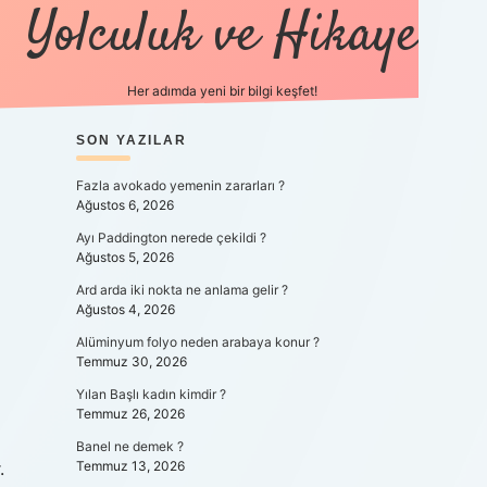
Yolculuk ve Hikaye
Her adımda yeni bir bilgi keşfet!
SIDEBAR
SON YAZILAR
betexper yeni gi
Fazla avokado yemenin zararları ?
Ağustos 6, 2026
Ayı Paddington nerede çekildi ?
Ağustos 5, 2026
Ard arda iki nokta ne anlama gelir ?
Ağustos 4, 2026
Alüminyum folyo neden arabaya konur ?
Temmuz 30, 2026
Yılan Başlı kadın kimdir ?
Temmuz 26, 2026
Banel ne demek ?
.
Temmuz 13, 2026