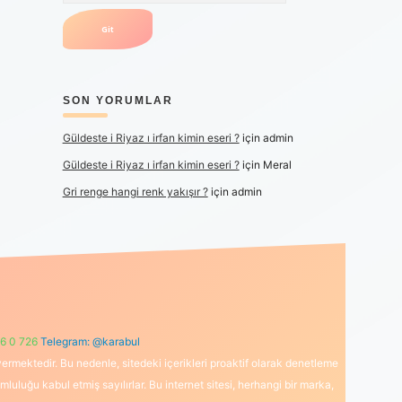
SON YORUMLAR
Güldeste i Riyaz ı irfan kimin eseri ?
için
admin
Güldeste i Riyaz ı irfan kimin eseri ?
için
Meral
Gri renge hangi renk yakışır ?
için
admin
6 0 726
Telegram: @karabul
ermektedir. Bu nedenle, sitedeki içerikleri proaktif olarak denetleme
uğu kabul etmiş sayılırlar. Bu internet sitesi, herhangi bir marka,