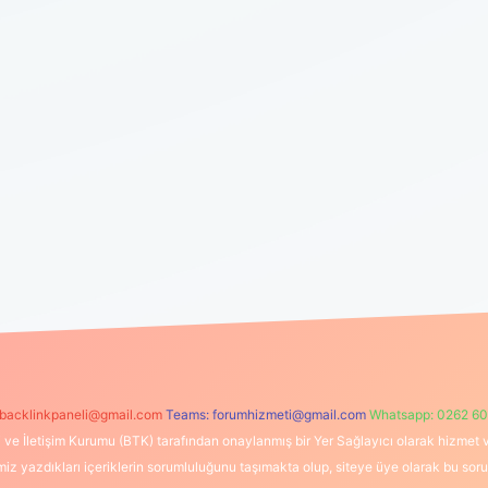
backlinkpaneli@gmail.com
Teams:
forumhizmeti@gmail.com
Whatsapp: 0262 60
i ve İletişim Kurumu (BTK) tarafından onaylanmış bir Yer Sağlayıcı olarak hizmet v
azdıkları içeriklerin sorumluluğunu taşımakta olup, siteye üye olarak bu sorumlul