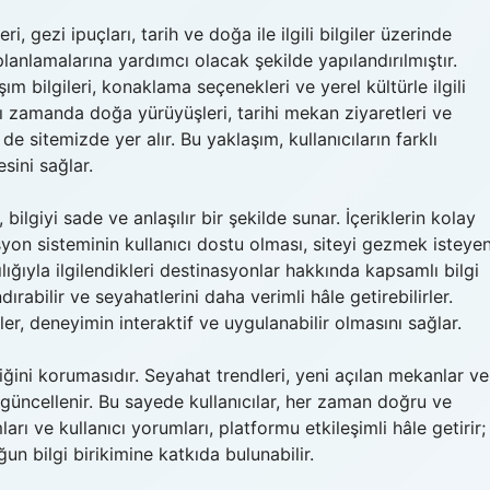
eri, gezi ipuçları, tarih ve doğa ile ilgili bilgiler üzerinde
planlamalarına yardımcı olacak şekilde yapılandırılmıştır.
ım bilgileri, konaklama seçenekleri ve yerel kültürle ilgili
ı zamanda doğa yürüyüşleri, tarihi mekan ziyaretleri ve
 de sitemizde yer alır. Bu yaklaşım, kullanıcıların farklı
esini sağlar.
bilgiyi sade ve anlaşılır bir şekilde sunar. İçeriklerin kolay
yon sisteminin kullanıcı dostu olması, siteyi gezmek isteye
acılığıyla ilgilendikleri destinasyonlar hakkında kapsamlı bilgi
rabilir ve seyahatlerini daha verimli hâle getirebilirler.
kler, deneyimin interaktif ve uygulanabilir olmasını sağlar.
lliğini korumasıdır. Seyahat trendleri, yeni açılan mekanlar ve
k güncellenir. Bu sayede kullanıcılar, her zaman doğru ve
ları ve kullanıcı yorumları, platformu etkileşimli hâle getirir;
un bilgi birikimine katkıda bulunabilir.