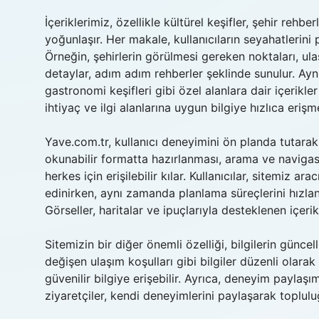
İçeriklerimiz, özellikle kültürel keşifler, şehir rehberl
yoğunlaşır. Her makale, kullanıcıların seyahatlerini 
Örneğin, şehirlerin görülmesi gereken noktaları, ulaş
detaylar, adım adım rehberler şeklinde sunulur. Ayn
gastronomi keşifleri gibi özel alanlara dair içerikler
ihtiyaç ve ilgi alanlarına uygun bilgiye hızlıca erişm
Yave.com.tr, kullanıcı deneyimini ön planda tutarak, 
okunabilir formatta hazırlanması, arama ve navigas
herkes için erişilebilir kılar. Kullanıcılar, sitemiz ar
edinirken, aynı zamanda planlama süreçlerini hızlandı
Görseller, haritalar ve ipuçlarıyla desteklenen içeri
Sitemizin bir diğer önemli özelliği, bilgilerin günce
değişen ulaşım koşulları gibi bilgiler düzenli olara
güvenilir bilgiye erişebilir. Ayrıca, deneyim paylaşım
ziyaretçiler, kendi deneyimlerini paylaşarak topluluğ