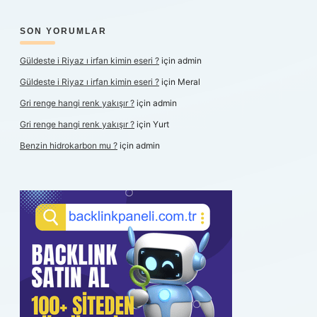
SON YORUMLAR
Güldeste i Riyaz ı irfan kimin eseri ?
için
admin
Güldeste i Riyaz ı irfan kimin eseri ?
için
Meral
Gri renge hangi renk yakışır ?
için
admin
Gri renge hangi renk yakışır ?
için
Yurt
Benzin hidrokarbon mu ?
için
admin