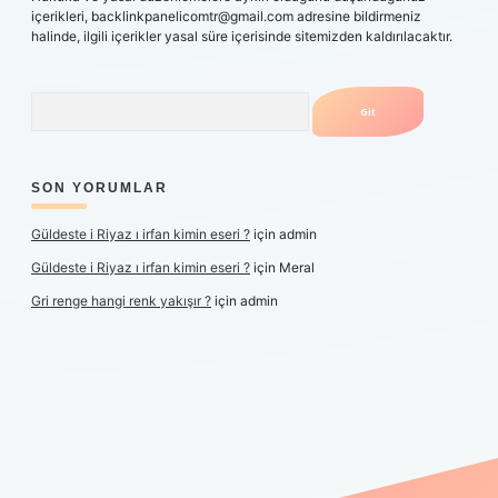
içerikleri,
backlinkpanelicomtr@gmail.com
adresine bildirmeniz
halinde, ilgili içerikler yasal süre içerisinde sitemizden kaldırılacaktır.
Arama
SON YORUMLAR
Güldeste i Riyaz ı irfan kimin eseri ?
için
admin
Güldeste i Riyaz ı irfan kimin eseri ?
için
Meral
Gri renge hangi renk yakışır ?
için
admin
texper yeni giriş