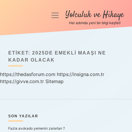
Yolculuk ve Hikaye
menüyü
aç
Her adımda yeni bir bilgi keşfet!
Anasayfa
Gizlilik Politikası
ETIKET:
2025DE EMEKLI MAAŞI NE
Yasal Uyarı
KADAR OLACAK
https://thedasforum.com
Hakkımızda
https://insigna.com.tr
https://givve.com.tr
Sitemap
SIDEBAR
SON YAZILAR
Fazla avokado yemenin zararları ?