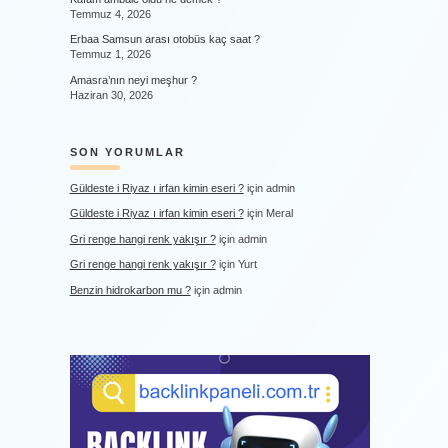
Temmuz 4, 2026
Erbaa Samsun arası otobüs kaç saat ?
Temmuz 1, 2026
Amasra’nın neyi meşhur ?
Haziran 30, 2026
SON YORUMLAR
Güldeste i Riyaz ı irfan kimin eseri ?
için
admin
Güldeste i Riyaz ı irfan kimin eseri ?
için
Meral
Gri renge hangi renk yakışır ?
için
admin
Gri renge hangi renk yakışır ?
için
Yurt
Benzin hidrokarbon mu ?
için
admin