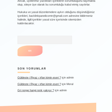
Ancak, üyelerimiz yazdıkları içeriklerin sorumluluğunu taşımakta
olup, siteye üye olarak bu sorumluluğu kabul etmiş sayılırlar.
Hukuka ve yasal düzenlemelere aykırı olduğunu düşündüğünüz
içerikleri,
backlinkpanelicomtr@gmail.com
adresine bildirmeniz
halinde, ilgili içerikler yasal süre içerisinde sitemizden
kaldırılacaktır.
Arama
SON YORUMLAR
Güldeste i Riyaz ı irfan kimin eseri ?
için
admin
Güldeste i Riyaz ı irfan kimin eseri ?
için
Meral
Gri renge hangi renk yakışır ?
için
admin