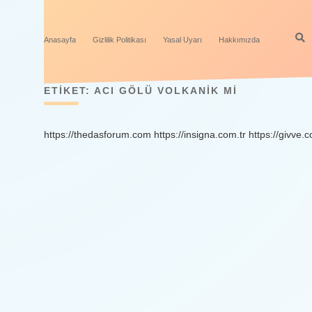
Anasayfa
Gizlilik Politikası
Yasal Uyarı
Hakkımızda
ETIKET:
ACI GÖLÜ VOLKANIK MI
https://thedasforum.com
https://insigna.com.tr
https://givve.c