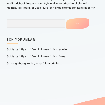
içerikleri,
backlinkpanelicomtr@gmail.com
adresine bildirmeniz
halinde, ilgili içerikler yasal süre içerisinde sitemizden kaldırılacaktır.
Arama
SON YORUMLAR
Güldeste i Riyaz ı irfan kimin eseri ?
için
admin
Güldeste i Riyaz ı irfan kimin eseri ?
için
Meral
Gri renge hangi renk yakışır ?
için
admin
er yeni giriş