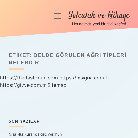
Yolculuk ve Hikaye
menüyü
aç
Her adımda yeni bir bilgi keşfet!
Anasayfa
Gizlilik Politikası
ETIKET:
BELDE GÖRÜLEN AĞRI TIPLERI
Yasal Uyarı
NELERDIR
https://thedasforum.com
Hakkımızda
https://insigna.com.tr
https://givve.com.tr
Sitemap
SIDEBAR
SON YAZILAR
Nisa Nur Kur’an’da geçiyor mu ?