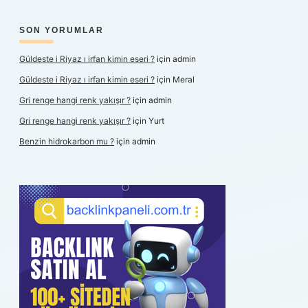
SON YORUMLAR
Güldeste i Riyaz ı irfan kimin eseri ?
için
admin
Güldeste i Riyaz ı irfan kimin eseri ?
için
Meral
Gri renge hangi renk yakışır ?
için
admin
Gri renge hangi renk yakışır ?
için
Yurt
Benzin hidrokarbon mu ?
için
admin