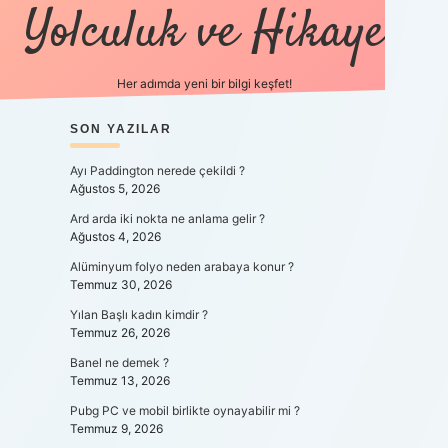
Yolculuk ve Hikaye
Her adımda yeni bir bilgi keşfet!
SIDEBAR
SON YAZILAR
betexper yeni gi
Ayı Paddington nerede çekildi ?
Ağustos 5, 2026
Ard arda iki nokta ne anlama gelir ?
Ağustos 4, 2026
Alüminyum folyo neden arabaya konur ?
Temmuz 30, 2026
Yılan Başlı kadın kimdir ?
Temmuz 26, 2026
Banel ne demek ?
Temmuz 13, 2026
Pubg PC ve mobil birlikte oynayabilir mi ?
Temmuz 9, 2026