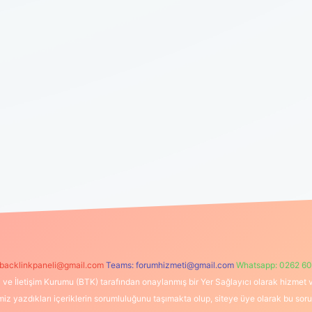
backlinkpaneli@gmail.com
Teams:
forumhizmeti@gmail.com
Whatsapp: 0262 60
i ve İletişim Kurumu (BTK) tarafından onaylanmış bir Yer Sağlayıcı olarak hizmet v
azdıkları içeriklerin sorumluluğunu taşımakta olup, siteye üye olarak bu sorumlul