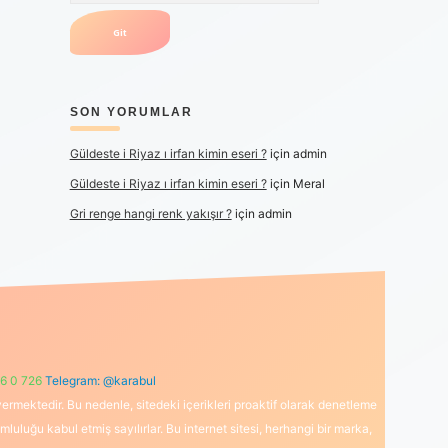
SON YORUMLAR
Güldeste i Riyaz ı irfan kimin eseri ?
için
admin
Güldeste i Riyaz ı irfan kimin eseri ?
için
Meral
Gri renge hangi renk yakışır ?
için
admin
6 0 726
Telegram: @karabul
ermektedir. Bu nedenle, sitedeki içerikleri proaktif olarak denetleme
uğu kabul etmiş sayılırlar. Bu internet sitesi, herhangi bir marka,