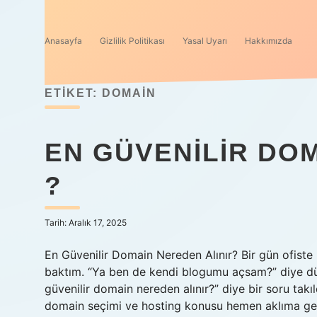
Anasayfa
Gizlilik Politikası
Yasal Uyarı
Hakkımızda
ETIKET:
DOMAIN
EN GÜVENILIR DO
?
Tarih: Aralık 17, 2025
En Güvenilir Domain Nereden Alınır? Bir gün ofiste 
baktım. “Ya ben de kendi blogumu açsam?” diye d
güvenilir domain nereden alınır?” diye bir soru ta
domain seçimi ve hosting konusu hemen aklıma gel