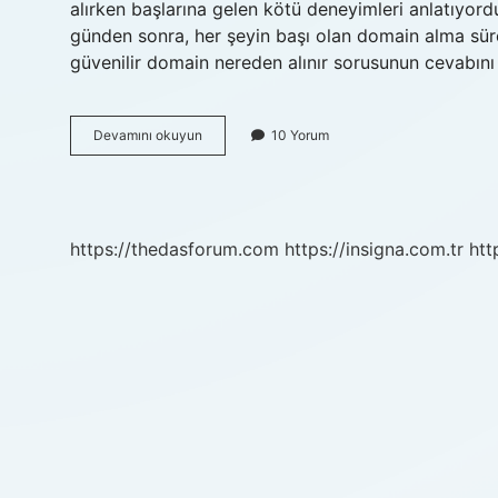
alırken başlarına gelen kötü deneyimleri anlatıyord
günden sonra, her şeyin başı olan domain alma süre
güvenilir domain nereden alınır sorusunun cevabın
En
Devamını okuyun
10 Yorum
güvenilir
domain
nereden
alınır
?
https://thedasforum.com
https://insigna.com.tr
htt