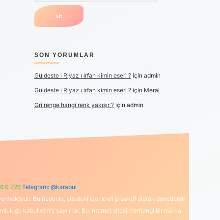
SON YORUMLAR
Güldeste i Riyaz ı irfan kimin eseri ?
için
admin
Güldeste i Riyaz ı irfan kimin eseri ?
için
Meral
Gri renge hangi renk yakışır ?
için
admin
6 0 726
Telegram: @karabul
ermektedir. Bu nedenle, sitedeki içerikleri proaktif olarak denetleme
uğu kabul etmiş sayılırlar. Bu internet sitesi, herhangi bir marka,