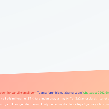
backlinkpaneli@gmail.com
Teams:
forumhizmeti@gmail.com
Whatsapp: 0262 60
i ve İletişim Kurumu (BTK) tarafından onaylanmış bir Yer Sağlayıcı olarak hizmet v
azdıkları içeriklerin sorumluluğunu taşımakta olup, siteye üye olarak bu sorumlul