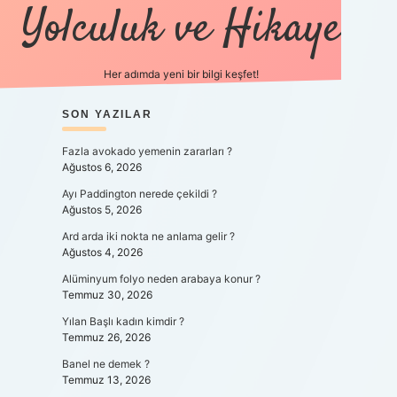
Yolculuk ve Hikaye
Her adımda yeni bir bilgi keşfet!
SIDEBAR
SON YAZILAR
betexper yeni giriş
Fazla avokado yemenin zararları ?
Ağustos 6, 2026
Ayı Paddington nerede çekildi ?
Ağustos 5, 2026
Ard arda iki nokta ne anlama gelir ?
Ağustos 4, 2026
Alüminyum folyo neden arabaya konur ?
Temmuz 30, 2026
Yılan Başlı kadın kimdir ?
Temmuz 26, 2026
Banel ne demek ?
Temmuz 13, 2026