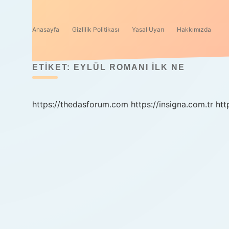
Anasayfa
Gizlilik Politikası
Yasal Uyarı
Hakkımızda
ETIKET:
EYLÜL ROMANI ILK NE
https://thedasforum.com
https://insigna.com.tr
htt