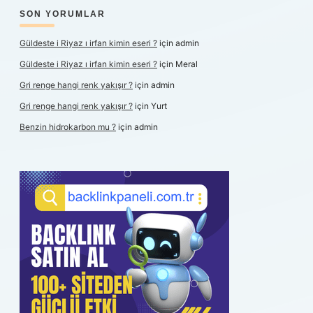
SON YORUMLAR
Güldeste i Riyaz ı irfan kimin eseri ?
için
admin
Güldeste i Riyaz ı irfan kimin eseri ?
için
Meral
Gri renge hangi renk yakışır ?
için
admin
Gri renge hangi renk yakışır ?
için
Yurt
Benzin hidrokarbon mu ?
için
admin