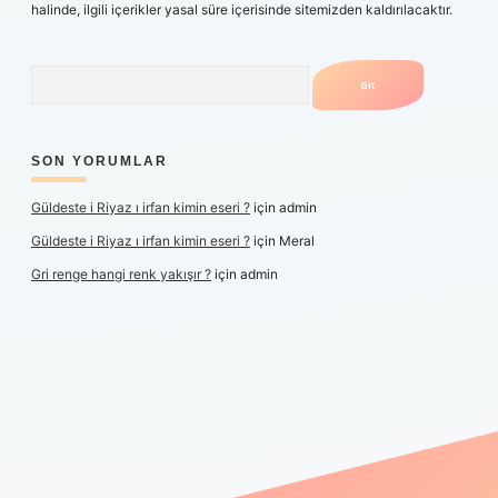
halinde, ilgili içerikler yasal süre içerisinde sitemizden kaldırılacaktır.
Arama
SON YORUMLAR
Güldeste i Riyaz ı irfan kimin eseri ?
için
admin
Güldeste i Riyaz ı irfan kimin eseri ?
için
Meral
Gri renge hangi renk yakışır ?
için
admin
er yeni giriş