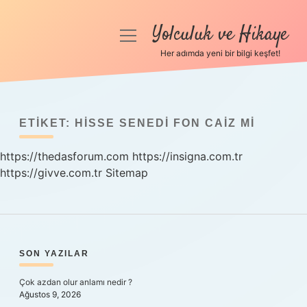
Yolculuk ve Hikaye
menüyü
aç
Her adımda yeni bir bilgi keşfet!
Anasayfa
Gizlilik Politikası
ETIKET:
HISSE SENEDI FON CAIZ MI
Yasal Uyarı
https://thedasforum.com
https://insigna.com.tr
https://givve.com.tr
Hakkımızda
Sitemap
SIDEBAR
SON YAZILAR
Çok azdan olur anlamı nedir ?
Ağustos 9, 2026