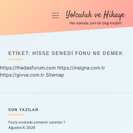
Yolculuk ve Hikaye
menüyü
aç
Her adımda yeni bir bilgi keşfet!
Anasayfa
Gizlilik Politikası
ETIKET:
HISSE SENEDI FONU NE DEMEK
Yasal Uyarı
https://thedasforum.com
https://insigna.com.tr
https://givve.com.tr
Hakkımızda
Sitemap
SIDEBAR
SON YAZILAR
Fazla avokado yemenin zararları ?
Ağustos 6, 2026