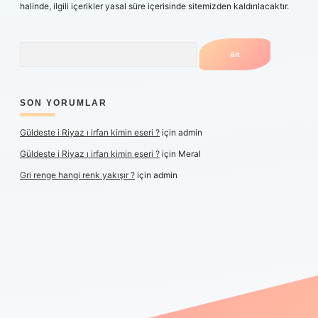
halinde, ilgili içerikler yasal süre içerisinde sitemizden kaldırılacaktır.
Arama
SON YORUMLAR
Güldeste i Riyaz ı irfan kimin eseri ?
için
admin
Güldeste i Riyaz ı irfan kimin eseri ?
için
Meral
Gri renge hangi renk yakışır ?
için
admin
er yeni giriş