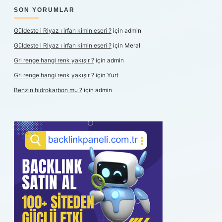
SON YORUMLAR
Güldeste i Riyaz ı irfan kimin eseri ?
için
admin
Güldeste i Riyaz ı irfan kimin eseri ?
için
Meral
Gri renge hangi renk yakışır ?
için
admin
Gri renge hangi renk yakışır ?
için
Yurt
Benzin hidrokarbon mu ?
için
admin