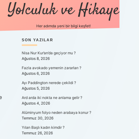
Yolculuk ve Hikaye
Her adımda yeni bir bilgi keşfet!
SIDEBAR
SON YAZILAR
betexper yeni g
Nisa Nur Kur’an’da geçiyor mu ?
Ağustos 8, 2026
Fazla avokado yemenin zararları ?
Ağustos 6, 2026
Ayı Paddington nerede çekildi ?
Ağustos 5, 2026
e
Ard arda iki nokta ne anlama gelir ?
Ağustos 4, 2026
Alüminyum folyo neden arabaya konur ?
Temmuz 30, 2026
Yılan Başlı kadın kimdir ?
Temmuz 26, 2026