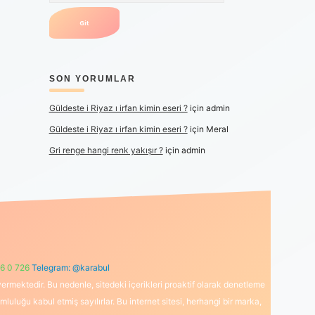
SON YORUMLAR
Güldeste i Riyaz ı irfan kimin eseri ?
için
admin
Güldeste i Riyaz ı irfan kimin eseri ?
için
Meral
Gri renge hangi renk yakışır ?
için
admin
6 0 726
Telegram: @karabul
ermektedir. Bu nedenle, sitedeki içerikleri proaktif olarak denetleme
uğu kabul etmiş sayılırlar. Bu internet sitesi, herhangi bir marka,