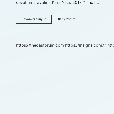
cevabını arayalım. Kara Yazı: 2017 Yılında…
Kara
Devamını okuyun
12 Yorum
yazı
dizisi
ne
zaman
çevrildi
https://thedasforum.com
https://insigna.com.tr
htt
?