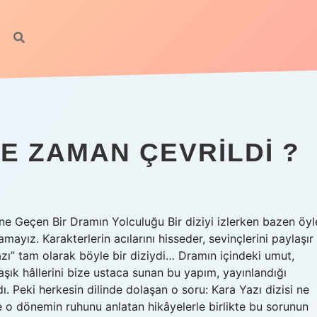
NE ZAMAN ÇEVRILDI ?
e Geçen Bir Dramın Yolculuğu Bir diziyi izlerken bazen öyl
amayız. Karakterlerin acılarını hisseder, sevinçlerini paylaşır
azı” tam olarak böyle bir diziydi… Dramın içindeki umut,
rmaşık hâllerini bize ustaca sunan bu yapım, yayınlandığı
ı. Peki herkesin dilinde dolaşan o soru: Kara Yazı dizisi ne
e o dönemin ruhunu anlatan hikâyelerle birlikte bu sorunun