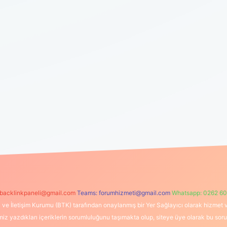
backlinkpaneli@gmail.com
Teams:
forumhizmeti@gmail.com
Whatsapp: 0262 60
i ve İletişim Kurumu (BTK) tarafından onaylanmış bir Yer Sağlayıcı olarak hizmet v
azdıkları içeriklerin sorumluluğunu taşımakta olup, siteye üye olarak bu sorumlul