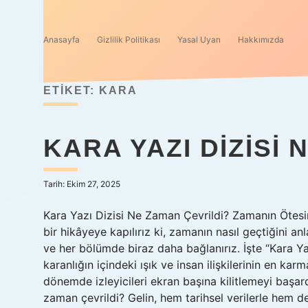
Anasayfa
Gizlilik Politikası
Yasal Uyarı
Hakkımızda
ETIKET:
KARA
KARA YAZI DIZISI 
Tarih: Ekim 27, 2025
Kara Yazı Dizisi Ne Zaman Çevrildi? Zamanın Ötesin
bir hikâyeye kapılırız ki, zamanın nasıl geçtiğini anl
ve her bölümde biraz daha bağlanırız. İşte “Kara Y
karanlığın içindeki ışık ve insan ilişkilerinin en ka
dönemde izleyicileri ekran başına kilitlemeyi başard
zaman çevrildi? Gelin, hem tarihsel verilerle hem d