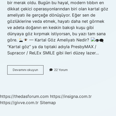
bir merak oldu. Bugün bu hayal, modern tıbbın en
dikkat çekici operasyonlarından biri olan kartal göz
ameliyatı ile gerçeğe dönüşüyor. Eğer sen de
gözlüklerine veda etmek, hayatı daha net görmek
ve adeta doğanın en keskin bakışlı kuşu gibi
dünyaya göz kırpmak istiyorsan, bu yazı tam sana
göre.
— Kartal Göz Ameliyatı Nedir?
“Kartal göz” ya da tıptaki adıyla PresbyMAX /
Supracor / ReLEx SMILE gibi ileri düzey lazer…
Kartal
Devamını okuyun
22 Yorum
göz
ameliyatı
nedir
?
https://thedasforum.com
https://insigna.com.tr
https://givve.com.tr
Sitemap