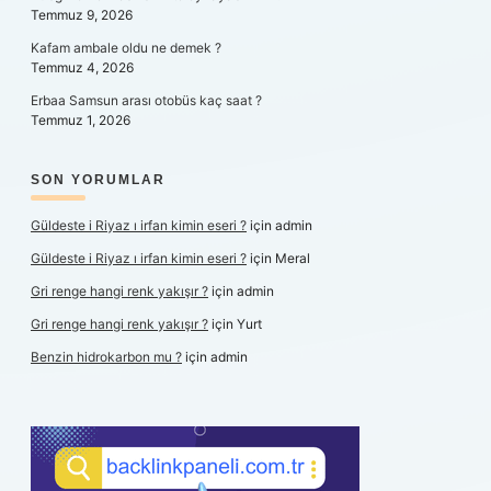
Temmuz 9, 2026
Kafam ambale oldu ne demek ?
Temmuz 4, 2026
Erbaa Samsun arası otobüs kaç saat ?
Temmuz 1, 2026
SON YORUMLAR
Güldeste i Riyaz ı irfan kimin eseri ?
için
admin
Güldeste i Riyaz ı irfan kimin eseri ?
için
Meral
Gri renge hangi renk yakışır ?
için
admin
Gri renge hangi renk yakışır ?
için
Yurt
Benzin hidrokarbon mu ?
için
admin