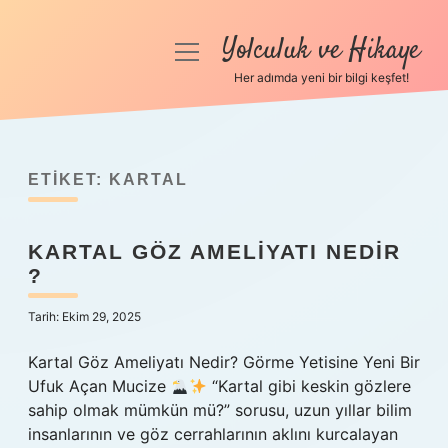
Yolculuk ve Hikaye
menüyü
aç
Her adımda yeni bir bilgi keşfet!
Anasayfa
Gizlilik Politikası
ETIKET:
KARTAL
Yasal Uyarı
KARTAL GÖZ AMELIYATI NEDIR
Hakkımızda
?
Tarih: Ekim 29, 2025
Kartal Göz Ameliyatı Nedir? Görme Yetisine Yeni Bir
Ufuk Açan Mucize
“Kartal gibi keskin gözlere
sahip olmak mümkün mü?” sorusu, uzun yıllar bilim
insanlarının ve göz cerrahlarının aklını kurcalayan