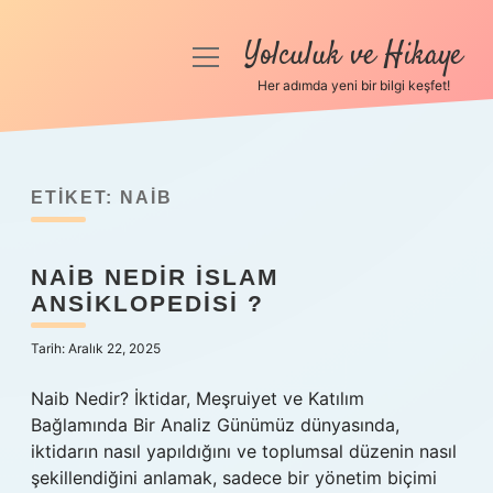
Yolculuk ve Hikaye
menüyü
aç
Her adımda yeni bir bilgi keşfet!
Anasayfa
Gizlilik Politikası
ETIKET:
NAIB
Yasal Uyarı
NAIB NEDIR ISLAM
Hakkımızda
ANSIKLOPEDISI ?
Tarih: Aralık 22, 2025
Naib Nedir? İktidar, Meşruiyet ve Katılım
Bağlamında Bir Analiz Günümüz dünyasında,
iktidarın nasıl yapıldığını ve toplumsal düzenin nasıl
şekillendiğini anlamak, sadece bir yönetim biçimi