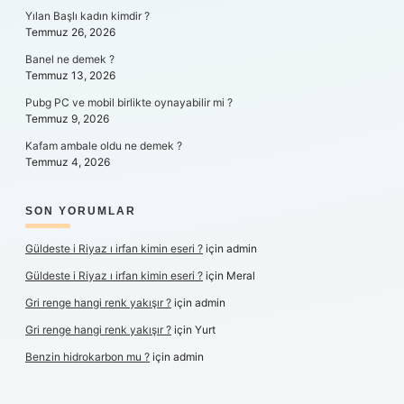
Yılan Başlı kadın kimdir ?
Temmuz 26, 2026
Banel ne demek ?
Temmuz 13, 2026
Pubg PC ve mobil birlikte oynayabilir mi ?
Temmuz 9, 2026
Kafam ambale oldu ne demek ?
Temmuz 4, 2026
SON YORUMLAR
Güldeste i Riyaz ı irfan kimin eseri ?
için
admin
Güldeste i Riyaz ı irfan kimin eseri ?
için
Meral
Gri renge hangi renk yakışır ?
için
admin
Gri renge hangi renk yakışır ?
için
Yurt
Benzin hidrokarbon mu ?
için
admin