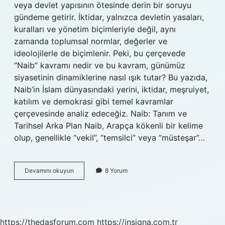
veya devlet yapısının ötesinde derin bir soruyu
gündeme getirir. İktidar, yalnızca devletin yasaları,
kuralları ve yönetim biçimleriyle değil, aynı
zamanda toplumsal normlar, değerler ve
ideolojilerle de biçimlenir. Peki, bu çerçevede
“Naib” kavramı nedir ve bu kavram, günümüz
siyasetinin dinamiklerine nasıl ışık tutar? Bu yazıda,
Naib’in İslam dünyasındaki yerini, iktidar, meşruiyet,
katılım ve demokrasi gibi temel kavramlar
çerçevesinde analiz edeceğiz. Naib: Tanım ve
Tarihsel Arka Plan Naib, Arapça kökenli bir kelime
olup, genellikle “vekil”, “temsilci” veya “müsteşar”…
Naib
Devamını okuyun
8 Yorum
nedir
islam
ansiklopedisi
?
https://thedasforum.com
https://insigna.com.tr