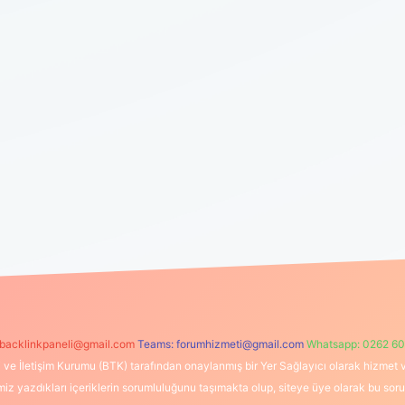
backlinkpaneli@gmail.com
Teams:
forumhizmeti@gmail.com
Whatsapp: 0262 60
i ve İletişim Kurumu (BTK) tarafından onaylanmış bir Yer Sağlayıcı olarak hizmet v
azdıkları içeriklerin sorumluluğunu taşımakta olup, siteye üye olarak bu sorumlul