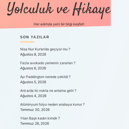
Yolculuk ve Hikaye
Her adımda yeni bir bilgi keşfet!
SIDEBAR
SON YAZILAR
betexper yeni gi
Nisa Nur Kur’an’da geçiyor mu ?
Ağustos 8, 2026
Fazla avokado yemenin zararları ?
Ağustos 6, 2026
Ayı Paddington nerede çekildi ?
Ağustos 5, 2026
Ard arda iki nokta ne anlama gelir ?
Ağustos 4, 2026
Alüminyum folyo neden arabaya konur ?
Temmuz 30, 2026
Yılan Başlı kadın kimdir ?
Temmuz 26, 2026