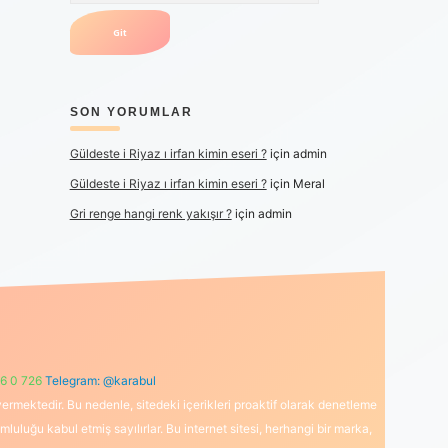
SON YORUMLAR
Güldeste i Riyaz ı irfan kimin eseri ?
için
admin
Güldeste i Riyaz ı irfan kimin eseri ?
için
Meral
Gri renge hangi renk yakışır ?
için
admin
6 0 726
Telegram: @karabul
ermektedir. Bu nedenle, sitedeki içerikleri proaktif olarak denetleme
uğu kabul etmiş sayılırlar. Bu internet sitesi, herhangi bir marka,