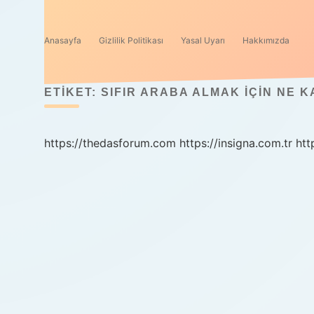
Anasayfa
Gizlilik Politikası
Yasal Uyarı
Hakkımızda
ETIKET:
SIFIR ARABA ALMAK IÇIN NE 
https://thedasforum.com
https://insigna.com.tr
htt