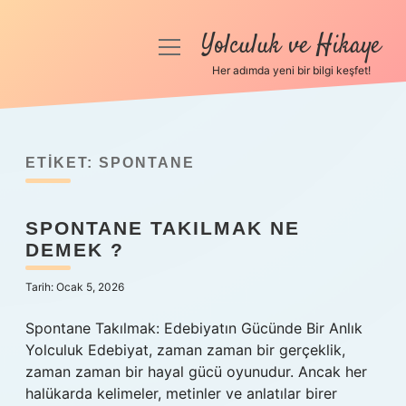
Yolculuk ve Hikaye
menüyü
aç
Her adımda yeni bir bilgi keşfet!
Anasayfa
Gizlilik Politikası
ETIKET:
SPONTANE
Yasal Uyarı
SPONTANE TAKILMAK NE
Hakkımızda
DEMEK ?
Tarih: Ocak 5, 2026
Spontane Takılmak: Edebiyatın Gücünde Bir Anlık
Yolculuk Edebiyat, zaman zaman bir gerçeklik,
zaman zaman bir hayal gücü oyunudur. Ancak her
halükarda kelimeler, metinler ve anlatılar birer