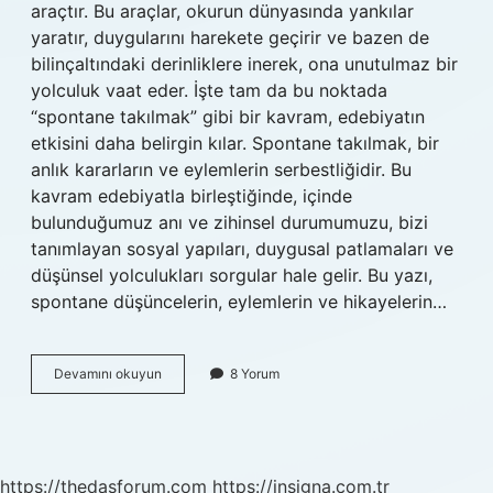
araçtır. Bu araçlar, okurun dünyasında yankılar
yaratır, duygularını harekete geçirir ve bazen de
bilinçaltındaki derinliklere inerek, ona unutulmaz bir
yolculuk vaat eder. İşte tam da bu noktada
“spontane takılmak” gibi bir kavram, edebiyatın
etkisini daha belirgin kılar. Spontane takılmak, bir
anlık kararların ve eylemlerin serbestliğidir. Bu
kavram edebiyatla birleştiğinde, içinde
bulunduğumuz anı ve zihinsel durumumuzu, bizi
tanımlayan sosyal yapıları, duygusal patlamaları ve
düşünsel yolculukları sorgular hale gelir. Bu yazı,
spontane düşüncelerin, eylemlerin ve hikayelerin…
Spontane
Devamını okuyun
8 Yorum
takılmak
ne
demek
?
https://thedasforum.com
https://insigna.com.tr