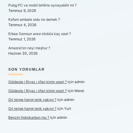
Pubg PC ve mobil birlikte oynayabilir mi ?
Temmuz 9, 2026
Kafam ambale oldu ne demek ?
Temmuz 4, 2026
Erbaa Samsun arası otobüs kaç saat ?
Temmuz 1, 2026
Amasra’nın neyi meşhur ?
Haziran 30, 2026
SON YORUMLAR
Güldeste i Riyaz ı irfan kimin eseri ?
için
admin
Güldeste i Riyaz ı irfan kimin eseri ?
için
Meral
Gri renge hangi renk yakışır ?
için
admin
Gri renge hangi renk yakışır ?
için
Yurt
Benzin hidrokarbon mu ?
için
admin