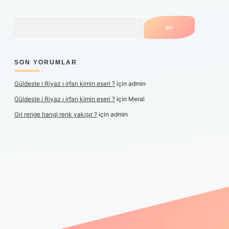
Arama
SON YORUMLAR
Güldeste i Riyaz ı irfan kimin eseri ?
için
admin
Güldeste i Riyaz ı irfan kimin eseri ?
için
Meral
Gri renge hangi renk yakışır ?
için
admin
r yeni giriş