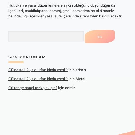
Hukuka ve yasal düzenlemelere aykırı olduğunu düşündüğünüz
içerikleri,
backlinkpanelicomtr@gmail.com
adresine bildirmeniz
halinde, ilgili içerikler yasal süre içerisinde sitemizden kaldırılacaktır.
Arama
SON YORUMLAR
Güldeste i Riyaz ı irfan kimin eseri ?
için
admin
Güldeste i Riyaz ı irfan kimin eseri ?
için
Meral
Gri renge hangi renk yakışır ?
için
admin
i giriş