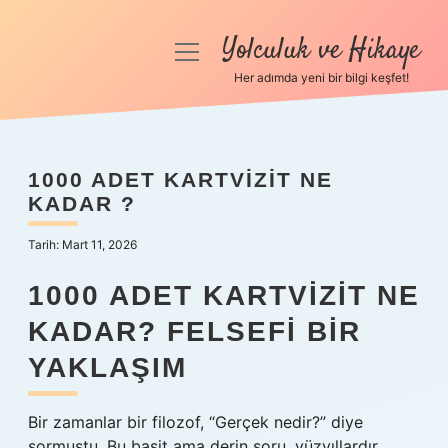
Yolculuk ve Hikaye
menüyü
aç
Her adımda yeni bir bilgi keşfet!
Anasayfa
Gizlilik Politikası
1000 ADET KARTVIZIT NE
KADAR ?
Yasal Uyarı
Tarih: Mart 11, 2026
Hakkımızda
1000 ADET KARTVIZIT NE
KADAR? FELSEFI BIR
YAKLAŞIM
Bir zamanlar bir filozof, “Gerçek nedir?” diye
sormuştu. Bu basit ama derin soru, yüzyıllardır