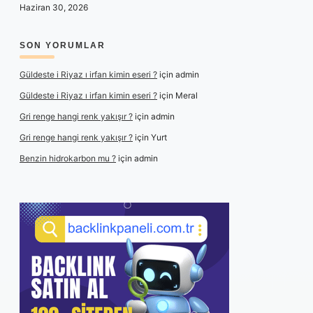
Haziran 30, 2026
SON YORUMLAR
Güldeste i Riyaz ı irfan kimin eseri ?
için
admin
Güldeste i Riyaz ı irfan kimin eseri ?
için
Meral
Gri renge hangi renk yakışır ?
için
admin
Gri renge hangi renk yakışır ?
için
Yurt
Benzin hidrokarbon mu ?
için
admin