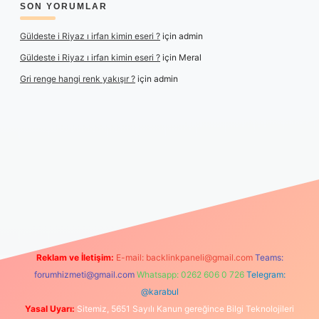
SON YORUMLAR
Güldeste i Riyaz ı irfan kimin eseri ?
için
admin
Güldeste i Riyaz ı irfan kimin eseri ?
için
Meral
Gri renge hangi renk yakışır ?
için
admin
yeni giriş
Reklam ve İletişim:
E-mail:
backlinkpaneli@gmail.com
Teams:
forumhizmeti@gmail.com
Whatsapp: 0262 606 0 726
Telegram:
@karabul
Yasal Uyarı:
Sitemiz, 5651 Sayılı Kanun gereğince Bilgi Teknolojileri