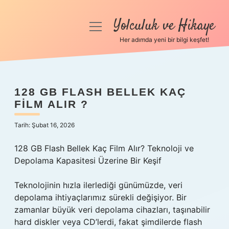
Yolculuk ve Hikaye
menüyü
aç
Her adımda yeni bir bilgi keşfet!
Anasayfa
Gizlilik Politikası
128 GB FLASH BELLEK KAÇ
FILM ALIR ?
Yasal Uyarı
Tarih: Şubat 16, 2026
Hakkımızda
128 GB Flash Bellek Kaç Film Alır? Teknoloji ve
Depolama Kapasitesi Üzerine Bir Keşif
Teknolojinin hızla ilerlediği günümüzde, veri
depolama ihtiyaçlarımız sürekli değişiyor. Bir
zamanlar büyük veri depolama cihazları, taşınabilir
hard diskler veya CD’lerdi, fakat şimdilerde flash