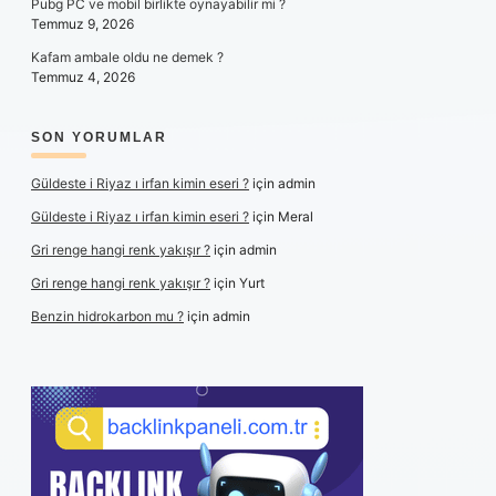
Pubg PC ve mobil birlikte oynayabilir mi ?
Temmuz 9, 2026
Kafam ambale oldu ne demek ?
Temmuz 4, 2026
SON YORUMLAR
Güldeste i Riyaz ı irfan kimin eseri ?
için
admin
Güldeste i Riyaz ı irfan kimin eseri ?
için
Meral
Gri renge hangi renk yakışır ?
için
admin
Gri renge hangi renk yakışır ?
için
Yurt
Benzin hidrokarbon mu ?
için
admin