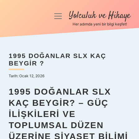
Yolculuk ve Hikaye
menüyü
aç
Her adımda yeni bir bilgi keşfet!
Anasayfa
Gizlilik Politikası
1995 DOĞANLAR SLX KAÇ
BEYGIR ?
Yasal Uyarı
Tarih: Ocak 12, 2026
Hakkımızda
1995 DOĞANLAR SLX
KAÇ BEYGIR? – GÜÇ
İLIŞKILERI VE
TOPLUMSAL DÜZEN
ÜZERINE SIYASET BILIMI