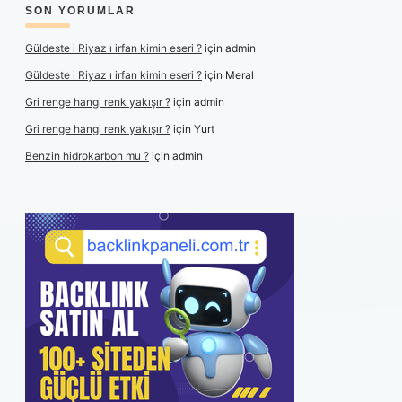
SON YORUMLAR
Güldeste i Riyaz ı irfan kimin eseri ?
için
admin
Güldeste i Riyaz ı irfan kimin eseri ?
için
Meral
Gri renge hangi renk yakışır ?
için
admin
Gri renge hangi renk yakışır ?
için
Yurt
Benzin hidrokarbon mu ?
için
admin