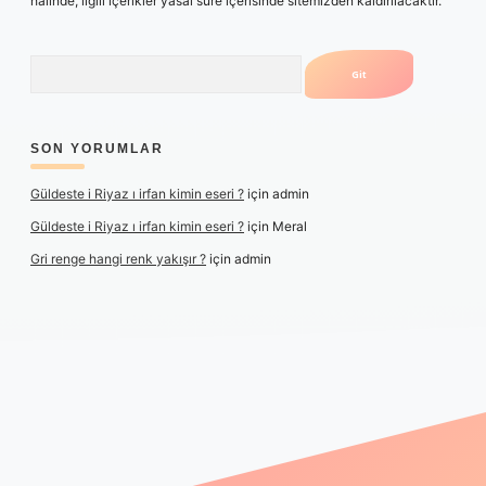
halinde, ilgili içerikler yasal süre içerisinde sitemizden kaldırılacaktır.
Arama
SON YORUMLAR
Güldeste i Riyaz ı irfan kimin eseri ?
için
admin
Güldeste i Riyaz ı irfan kimin eseri ?
için
Meral
Gri renge hangi renk yakışır ?
için
admin
betexper yeni giriş