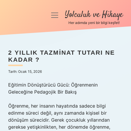
Yolculuk ve Hikaye
menüyü
aç
Her adımda yeni bir bilgi keşfet!
Anasayfa
Gizlilik Politikası
2 YILLIK TAZMINAT TUTARI NE
KADAR ?
Yasal Uyarı
Tarih: Ocak 15, 2026
Hakkımızda
Eğitimin Dönüştürücü Gücü: Öğrenmenin
Geleceğine Pedagojik Bir Bakış
Öğrenme, her insanın hayatında sadece bilgi
edinme süreci değil, aynı zamanda kişisel bir
dönüşüm sürecidir. Gerek çocukluk yıllarından
gerekse yetişkinlikten, her dönemde öğrenme,