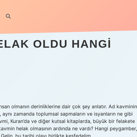
HELAK OLDU HANGI
insan olmanın derinliklerine dair çok şey anlatır. Ad kavminin
il, aynı zamanda toplumsal sapmaların ve isyanların ne gibi
i, Kuran’da ve diğer kutsal kitaplarda, büyük bir felakete
u kavmin helak olmasının ardında ne vardı? Hangi peygamber,
elin, bu tarihi olayı birlikte keşfedelim.