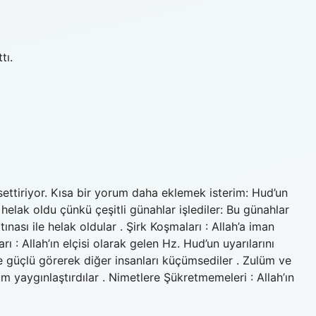
tı.
ssettiriyor. Kısa bir yorum daha eklemek isterim: Hud’un
elak oldu çünkü çeşitli günahlar işlediler: Bu günahlar
ınası ile helak oldular . Şirk Koşmaları : Allah’a iman
ı : Allah’ın elçisi olarak gelen Hz. Hud’un uyarılarını
 ve güçlü görerek diğer insanları küçümsediler . Zulüm ve
m yaygınlaştırdılar . Nimetlere Şükretmemeleri : Allah’ın