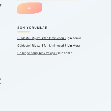
r
SON YORUMLAR
Güldeste i Riyaz ı irfan kimin eseri ?
için
admin
Güldeste i Riyaz ı irfan kimin eseri ?
için
Meral
Gri renge hangi renk yakışır ?
için
admin
ı
?