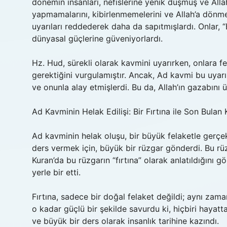
dönemin insanları, nefislerine yenik düşmüş ve Allah
yapmamalarını, kibirlenmemelerini ve Allah’a dönmel
uyarıları reddederek daha da sapıtmışlardı. Onlar, 
dünyasal güçlerine güveniyorlardı.
Hz. Hud, sürekli olarak kavmini uyarırken, onlara fe
gerektiğini vurgulamıştır. Ancak, Ad kavmi bu uyar
ve onunla alay etmişlerdi. Bu da, Allah’ın gazabını
Ad Kavminin Helak Edilişi: Bir Fırtına ile Son Bulan Ki
Ad kavminin helak oluşu, bir büyük felaketle gerçekle
ders vermek için, büyük bir rüzgar gönderdi. Bu rüz
Kuran’da bu rüzgarın “fırtına” olarak anlatıldığını
yerle bir etti.
Fırtına, sadece bir doğal felaket değildi; aynı zam
o kadar güçlü bir şekilde savurdu ki, hiçbiri hayatta 
ve büyük bir ders olarak insanlık tarihine kazındı.