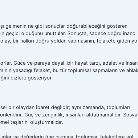
arşı gelmenin ne gibi sonuçlar doğurabileceğini gösteren
arın geçici olduğunu unuttular. Sonuçta, sadece doğru inanç
olay, bir halkın doğru yoldan sapmasının, felakete giden yo
rlar. Güce ve paraya dayalı bir hayat tarzı, adalet ve insan
vminin yaşadığı felaket, bu tür toplumsal sapmaların ve ahlak
ini bizlere gösteriyor.
el bir olaydan ibaret değildir; aynı zamanda, toplumları
endirir. Güç ve zenginlik, insanları aldatmamalıdır. Sosya
mel taşlarını oluşturmalıdır.
umlar ve değerlerin öne çıkması, toplumsal felaketlere yol