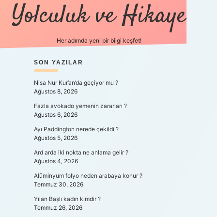
Yolculuk ve Hikaye
Her adımda yeni bir bilgi keşfet!
SIDEBAR
SON YAZILAR
betexper yeni giriş
Nisa Nur Kur’an’da geçiyor mu ?
Ağustos 8, 2026
Fazla avokado yemenin zararları ?
Ağustos 6, 2026
Ayı Paddington nerede çekildi ?
Ağustos 5, 2026
Ard arda iki nokta ne anlama gelir ?
Ağustos 4, 2026
Alüminyum folyo neden arabaya konur ?
Temmuz 30, 2026
Yılan Başlı kadın kimdir ?
Temmuz 26, 2026