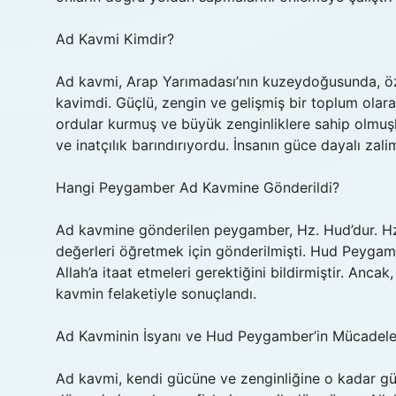
Ad Kavmi Kimdir?
Ad kavmi, Arap Yarımadası’nın kuzeydoğusunda, öz
kavimdi. Güçlü, zengin ve gelişmiş bir toplum olarak
ordular kurmuş ve büyük zenginliklere sahip olmuş
ve inatçılık barındırıyordu. İnsanın güce dayalı zal
Hangi Peygamber Ad Kavmine Gönderildi?
Ad kavmine gönderilen peygamber, Hz. Hud’dur. Hz. 
değerleri öğretmek için gönderilmişti. Hud Peygamb
Allah’a itaat etmeleri gerektiğini bildirmiştir. Anc
kavmin felaketiyle sonuçlandı.
Ad Kavminin İsyanı ve Hud Peygamber’in Mücadele
Ad kavmi, kendi gücüne ve zenginliğine o kadar gü