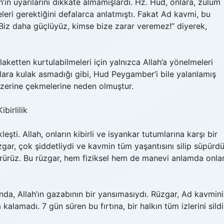
’ın uyarılarını dikkate almamışlardı. Hz. Hud, onlara, zulüm
eri gerektiğini defalarca anlatmıştı. Fakat Ad kavmi, bu
“Biz daha güçlüyüz, kimse bize zarar veremez!” diyerek,
laketten kurtulabilmeleri için yalnızca Allah’a yönelmeleri
ılara kulak asmadığı gibi, Hud Peygamber’i bile yalanlamış
 üzerine çekmelerine neden olmuştur.
birlilik
şti. Allah, onların kibirli ve isyankar tutumlarına karşı bir
gar, çok şiddetliydi ve kavmin tüm yaşantısını silip süpürdü
 görürüz. Bu rüzgar, hem fiziksel hem de manevi anlamda onlar
anda, Allah’ın gazabının bir yansımasıydı. Rüzgar, Ad kavmini
kalamadı. 7 gün süren bu fırtına, bir halkın tüm izlerini sildi