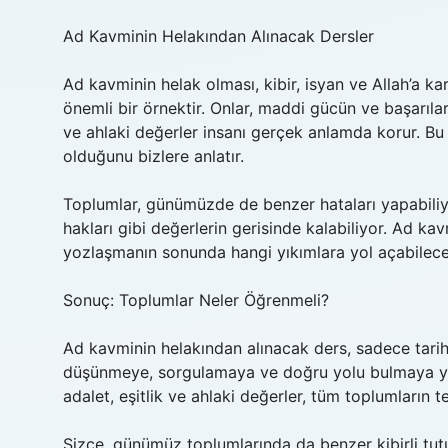
Ad Kavminin Helakından Alınacak Dersler
Ad kavminin helak olması, kibir, isyan ve Allah’a k
önemli bir örnektir. Onlar, maddi gücün ve başarıl
ve ahlaki değerler insanı gerçek anlamda korur. Bu 
olduğunu bizlere anlatır.
Toplumlar, günümüzde de benzer hataları yapabiliyo
hakları gibi değerlerin gerisinde kalabiliyor. Ad ka
yozlaşmanın sonunda hangi yıkımlara yol açabileceğ
Sonuç: Toplumlar Neler Öğrenmeli?
Ad kavminin helakından alınacak ders, sadece tarihs
düşünmeye, sorgulamaya ve doğru yolu bulmaya yönl
adalet, eşitlik ve ahlaki değerler, tüm toplumların te
Sizce, günümüz toplumlarında da benzer kibirli tut