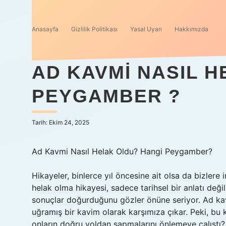
Anasayfa
Gizlilik Politikası
Yasal Uyarı
Hakkımızda
AD KAVMI NASIL 
PEYGAMBER ?
Tarih: Ekim 24, 2025
Ad Kavmi Nasıl Helak Oldu? Hangi Peygamber?
Hikayeler, binlerce yıl öncesine ait olsa da bizlere 
helak olma hikayesi, sadece tarihsel bir anlatı değ
sonuçlar doğurduğunu gözler önüne seriyor. Ad kavm
uğramış bir kavim olarak karşımıza çıkar. Peki, b
onların doğru yoldan sapmalarını önlemeye çalıştı? G