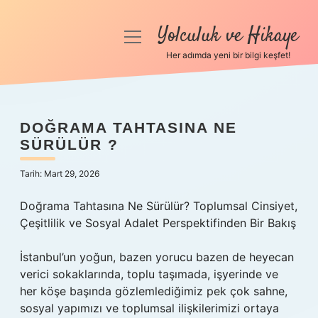
Yolculuk ve Hikaye
menüyü
aç
Her adımda yeni bir bilgi keşfet!
Anasayfa
Gizlilik Politikası
DOĞRAMA TAHTASINA NE
SÜRÜLÜR ?
Yasal Uyarı
Tarih: Mart 29, 2026
Hakkımızda
Doğrama Tahtasına Ne Sürülür? Toplumsal Cinsiyet,
Çeşitlilik ve Sosyal Adalet Perspektifinden Bir Bakış
İstanbul’un yoğun, bazen yorucu bazen de heyecan
verici sokaklarında, toplu taşımada, işyerinde ve
her köşe başında gözlemlediğimiz pek çok sahne,
sosyal yapımızı ve toplumsal ilişkilerimizi ortaya