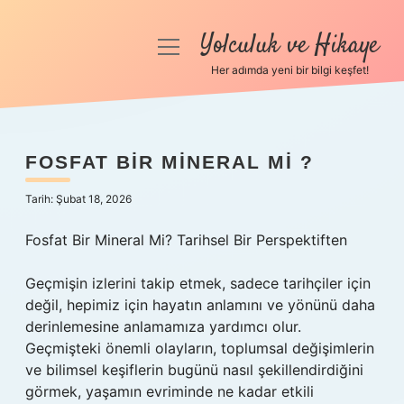
Yolculuk ve Hikaye
menüyü
aç
Her adımda yeni bir bilgi keşfet!
Anasayfa
Gizlilik Politikası
FOSFAT BIR MINERAL MI ?
Yasal Uyarı
Tarih: Şubat 18, 2026
Hakkımızda
Fosfat Bir Mineral Mi? Tarihsel Bir Perspektiften
Geçmişin izlerini takip etmek, sadece tarihçiler için
değil, hepimiz için hayatın anlamını ve yönünü daha
derinlemesine anlamamıza yardımcı olur.
Geçmişteki önemli olayların, toplumsal değişimlerin
ve bilimsel keşiflerin bugünü nasıl şekillendirdiğini
görmek, yaşamın evriminde ne kadar etkili