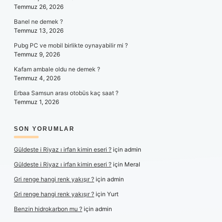
Temmuz 26, 2026
Banel ne demek ?
Temmuz 13, 2026
Pubg PC ve mobil birlikte oynayabilir mi ?
Temmuz 9, 2026
Kafam ambale oldu ne demek ?
Temmuz 4, 2026
Erbaa Samsun arası otobüs kaç saat ?
Temmuz 1, 2026
SON YORUMLAR
Güldeste i Riyaz ı irfan kimin eseri ?
için
admin
Güldeste i Riyaz ı irfan kimin eseri ?
için
Meral
Gri renge hangi renk yakışır ?
için
admin
Gri renge hangi renk yakışır ?
için
Yurt
Benzin hidrokarbon mu ?
için
admin