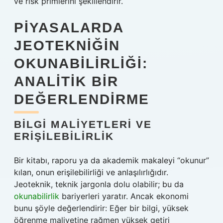
ve risk primlerini şekillendirir.
PIYASALARDA
JEOTEKNIĞIN
OKUNABILIRLIĞI:
ANALITIK BIR
DEĞERLENDIRME
BILGI MALIYETLERI VE
ERIŞILEBILIRLIK
Bir kitabı, raporu ya da akademik makaleyi “okunur”
kılan, onun erişilebilirliği ve anlaşılırlığıdır.
Jeoteknik, teknik jargonla dolu olabilir; bu da
okunabilirlik
bariyerleri yaratır. Ancak ekonomi
bunu şöyle değerlendirir: Eğer bir bilgi, yüksek
öğrenme maliyetine rağmen yüksek getiri