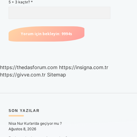
5 + 3 kaçtır?
*
https://thedasforum.com
https://insigna.com.tr
https://givve.com.tr
Sitemap
SIDEBAR
SON YAZILAR
Nisa Nur Kur’an’da geçiyor mu ?
Ağustos 8, 2026