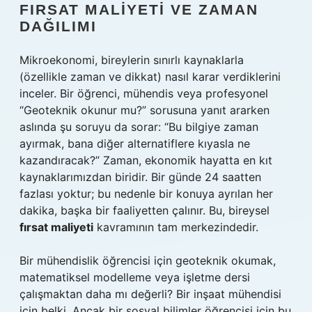
FIRSAT MALIYETI VE ZAMAN
DAĞILIMI
Mikroekonomi, bireylerin sınırlı kaynaklarla
(özellikle zaman ve dikkat) nasıl karar verdiklerini
inceler. Bir öğrenci, mühendis veya profesyonel
“Geoteknik okunur mu?” sorusuna yanıt ararken
aslında şu soruyu da sorar: “Bu bilgiye zaman
ayırmak, bana diğer alternatiflere kıyasla ne
kazandıracak?” Zaman, ekonomik hayatta en kıt
kaynaklarımızdan biridir. Bir günde 24 saatten
fazlası yoktur; bu nedenle bir konuya ayrılan her
dakika, başka bir faaliyetten çalınır. Bu, bireysel
fırsat maliyeti
kavramının tam merkezindedir.
Bir mühendislik öğrencisi için geoteknik okumak,
matematiksel modelleme veya işletme dersi
çalışmaktan daha mı değerli? Bir inşaat mühendisi
için belki. Ancak bir sosyal bilimler öğrencisi için bu