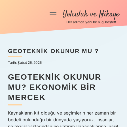
Yolculuk ve Hikaye
menüyü
aç
Her adımda yeni bir bilgi keşfet!
Anasayfa
Gizlilik Politikası
GEOTEKNIK OKUNUR MU ?
Yasal Uyarı
Tarih: Şubat 26, 2026
Hakkımızda
GEOTEKNIK OKUNUR
MU? EKONOMIK BIR
MERCEK
Kaynakların kıt olduğu ve seçimlerin her zaman bir
bedeli bulunduğu bir dünyada yaşıyoruz. İnsanlar,
ne okuyacaklarından ne yatırım yapacaklarına, nasıl