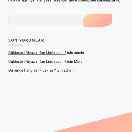
halinde, ilgili içerikler yasal süre içerisinde sitemizden kaldırılacaktır.
Arama
SON YORUMLAR
Güldeste i Riyaz ı irfan kimin eseri ?
için
admin
Güldeste i Riyaz ı irfan kimin eseri ?
için
Meral
Gri renge hangi renk yakışır ?
için
admin
xper yeni giriş