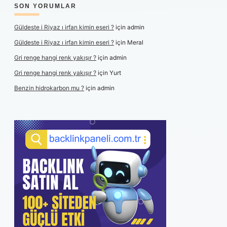
SON YORUMLAR
Güldeste i Riyaz ı irfan kimin eseri ?
için
admin
Güldeste i Riyaz ı irfan kimin eseri ?
için
Meral
Gri renge hangi renk yakışır ?
için
admin
Gri renge hangi renk yakışır ?
için
Yurt
Benzin hidrokarbon mu ?
için
admin