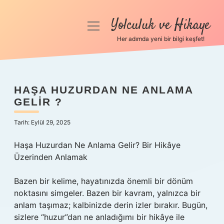
Yolculuk ve Hikaye
menüyü
aç
Her adımda yeni bir bilgi keşfet!
Anasayfa
Gizlilik Politikası
HAŞA HUZURDAN NE ANLAMA
GELIR ?
Yasal Uyarı
Tarih: Eylül 29, 2025
Hakkımızda
Haşa Huzurdan Ne Anlama Gelir? Bir Hikâye
Üzerinden Anlamak
Bazen bir kelime, hayatınızda önemli bir dönüm
noktasını simgeler. Bazen bir kavram, yalnızca bir
anlam taşımaz; kalbinizde derin izler bırakır. Bugün,
sizlere “huzur”dan ne anladığımı bir hikâye ile