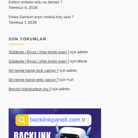
Kafam ambale oldu ne demek ?
Temmuz 4, 2026
Erbaa Samsun arası otobüs kaç saat ?
Temmuz 1, 2026
SON YORUMLAR
Güldeste i Riyaz ı irfan kimin eseri ?
için
admin
Güldeste i Riyaz ı irfan kimin eseri ?
için
Meral
Gri renge hangi renk yakışır ?
için
admin
Gri renge hangi renk yakışır ?
için
Yurt
Benzin hidrokarbon mu ?
için
admin