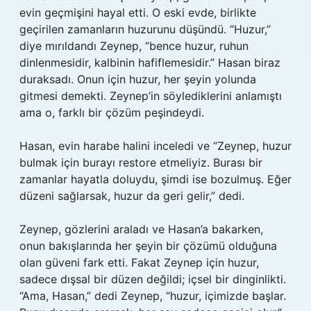
evin geçmişini hayal etti. O eski evde, birlikte
geçirilen zamanların huzurunu düşündü. “Huzur,”
diye mırıldandı Zeynep, “bence huzur, ruhun
dinlenmesidir, kalbinin hafiflemesidir.” Hasan biraz
duraksadı. Onun için huzur, her şeyin yolunda
gitmesi demekti. Zeynep’in söylediklerini anlamıştı
ama o, farklı bir çözüm peşindeydi.
Hasan, evin harabe halini inceledi ve “Zeynep, huzur
bulmak için burayı restore etmeliyiz. Burası bir
zamanlar hayatla doluydu, şimdi ise bozulmuş. Eğer
düzeni sağlarsak, huzur da geri gelir,” dedi.
Zeynep, gözlerini araladı ve Hasan’a bakarken,
onun bakışlarında her şeyin bir çözümü olduğuna
olan güveni fark etti. Fakat Zeynep için huzur,
sadece dışsal bir düzen değildi; içsel bir dinginlikti.
“Ama, Hasan,” dedi Zeynep, “huzur, içimizde başlar.