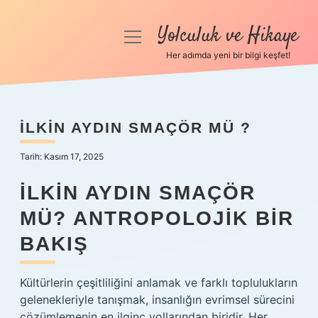
Yolculuk ve Hikaye
menüyü
aç
Her adımda yeni bir bilgi keşfet!
Anasayfa
Gizlilik Politikası
İLKIN AYDIN SMAÇÖR MÜ ?
Yasal Uyarı
Tarih: Kasım 17, 2025
Hakkımızda
İLKIN AYDIN SMAÇÖR
MÜ? ANTROPOLOJIK BIR
BAKIŞ
Kültürlerin çeşitliliğini anlamak ve farklı toplulukların
gelenekleriyle tanışmak, insanlığın evrimsel sürecini
çözümlemenin en ilginç yollarından biridir. Her