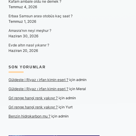
Kafam ambale oldu ne demek ?
Temmuz 4, 2026
Erbaa Samsun arası otobüs kaç saat ?
Temmuz 1, 2026
Amasra’nın neyi meşhur ?
Haziran 30, 2026
Evde altın nasıl yıkanır ?
Haziran 20, 2026
SON YORUMLAR
Güldeste i Riyaz ı irfan kimin eseri ?
için
admin
Güldeste i Riyaz ı irfan kimin eseri ?
için
Meral
Gri renge hangi renk yakışır ?
için
admin
Gri renge hangi renk yakışır ?
için
Yurt
Benzin hidrokarbon mu ?
için
admin