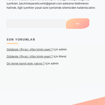
içerikleri,
backlinkpanelicomtr@gmail.com
adresine bildirmeniz
halinde, ilgili içerikler yasal süre içerisinde sitemizden kaldırılacaktır.
Arama
SON YORUMLAR
Güldeste i Riyaz ı irfan kimin eseri ?
için
admin
Güldeste i Riyaz ı irfan kimin eseri ?
için
Meral
Gri renge hangi renk yakışır ?
için
admin
ş