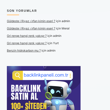
SON YORUMLAR
Güldeste i Riyaz ı irfan kimin eseri ?
için
admin
Güldeste i Riyaz ı irfan kimin eseri ?
için
Meral
Gri renge hangi renk yakışır ?
için
admin
Gri renge hangi renk yakışır ?
için
Yurt
Benzin hidrokarbon mu ?
için
admin