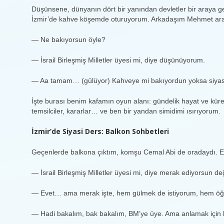
Düşünsene, dünyanın dört bir yanından devletler bir araya ge
İzmir’de kahve köşemde oturuyorum. Arkadaşım Mehmet aray
— Ne bakıyorsun öyle?
— İsrail Birleşmiş Milletler üyesi mi, diye düşünüyorum.
— Aa tamam… (gülüyor) Kahveye mi bakıyordun yoksa siyas
İşte burası benim kafamın oyun alanı: gündelik hayat ve küre
temsilciler, kararlar… ve ben bir yandan simidimi ısırıyorum.
İzmir’de Siyasi Ders: Balkon Sohbetleri
Geçenlerde balkona çıktım, komşu Cemal Abi de oradaydı. El
— İsrail Birleşmiş Milletler üyesi mi, diye merak ediyorsun de
— Evet… ama merak işte, hem gülmek de istiyorum, hem 
— Hadi bakalım, bak bakalım, BM’ye üye. Ama anlamak için 