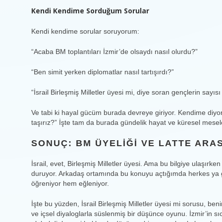
Kendi Kendime Sorduğum Sorular
Kendi kendime sorular soruyorum:
“Acaba BM toplantıları İzmir’de olsaydı nasıl olurdu?”
“Ben simit yerken diplomatlar nasıl tartışırdı?”
“İsrail Birleşmiş Milletler üyesi mi, diye soran gençlerin sayıs
Ve tabi ki hayal gücüm burada devreye giriyor. Kendime diyor
taşırız?” İşte tam da burada gündelik hayat ve küresel meselel
SONUÇ: BM ÜYELIĞI VE LATTE ARA
İsrail, evet, Birleşmiş Milletler üyesi. Ama bu bilgiye ulaşırke
duruyor. Arkadaş ortamında bu konuyu açtığımda herkes ya gü
öğreniyor hem eğleniyor.
İşte bu yüzden, İsrail Birleşmiş Milletler üyesi mi sorusu, ben
ve içsel diyaloglarla süslenmiş bir düşünce oyunu. İzmir’in sıc