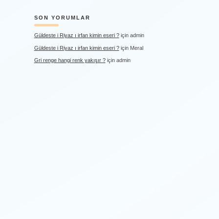
SON YORUMLAR
Güldeste i Riyaz ı irfan kimin eseri ?
için
admin
Güldeste i Riyaz ı irfan kimin eseri ?
için
Meral
Gri renge hangi renk yakışır ?
için
admin