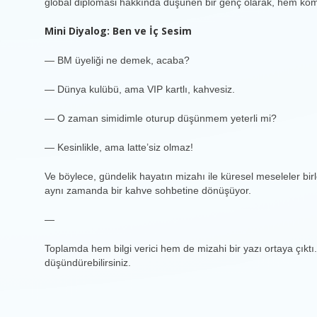
global diplomasi hakkında düşünen bir genç olarak, hem ko
Mini Diyalog: Ben ve İç Sesim
— BM üyeliği ne demek, acaba?
— Dünya kulübü, ama VIP kartlı, kahvesiz.
— O zaman simidimle oturup düşünmem yeterli mi?
— Kesinlikle, ama latte’siz olmaz!
Ve böylece, gündelik hayatın mizahı ile küresel meseleler birleş
aynı zamanda bir kahve sohbetine dönüşüyor.
—
Toplamda hem bilgi verici hem de mizahi bir yazı ortaya çıkt
düşündürebilirsiniz.