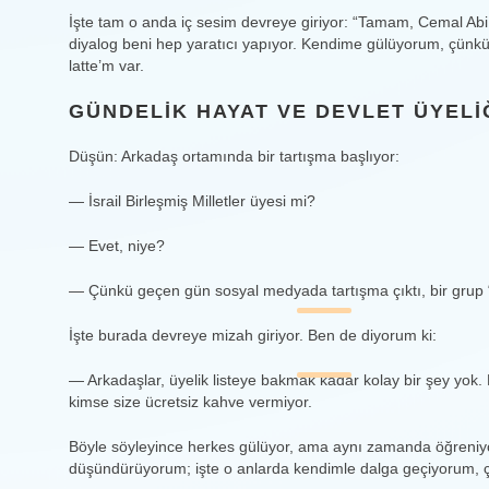
İşte tam o anda iç sesim devreye giriyor: “Tamam, Cemal Abi 
diyalog beni hep yaratıcı yapıyor. Kendime gülüyorum, çünkü
latte’m var.
GÜNDELIK HAYAT VE DEVLET ÜYELI
Düşün: Arkadaş ortamında bir tartışma başlıyor:
— İsrail Birleşmiş Milletler üyesi mi?
— Evet, niye?
— Çünkü geçen gün sosyal medyada tartışma çıktı, bir grup “
İşte burada devreye mizah giriyor. Ben de diyorum ki:
— Arkadaşlar, üyelik listeye bakmak kadar kolay bir şey yok
kimse size ücretsiz kahve vermiyor.
Böyle söyleyince herkes gülüyor, ama aynı zamanda öğreniyo
düşündürüyorum; işte o anlarda kendimle dalga geçiyorum, ç