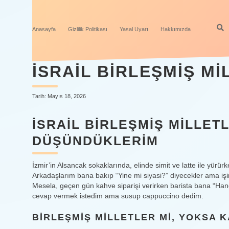
Anasayfa
Gizlilik Politikası
Yasal Uyarı
Hakkımızda
İSRAIL BIRLEŞMIŞ MI
Tarih: Mayıs 18, 2026
İSRAIL BIRLEŞMIŞ MILLET
DÜŞÜNDÜKLERIM
İzmir’in Alsancak sokaklarında, elinde simit ve latte ile yürü
Arkadaşlarım bana bakıp “Yine mi siyasi?” diyecekler ama iş
Mesela, geçen gün kahve siparişi verirken barista bana “Hangi
cevap vermek istedim ama susup cappuccino dedim.
BIRLEŞMIŞ MILLETLER MI, YOKSA 