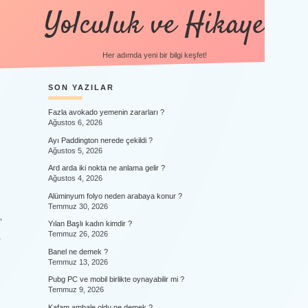
Yolculuk ve Hikaye
Her adımda yeni bir bilgi keşfet!
SIDEBAR
SON YAZILAR
Fazla avokado yemenin zararları ?
Ağustos 6, 2026
Ayı Paddington nerede çekildi ?
Ağustos 5, 2026
Ard arda iki nokta ne anlama gelir ?
Ağustos 4, 2026
Alüminyum folyo neden arabaya konur ?
Temmuz 30, 2026
”
Yılan Başlı kadın kimdir ?
Temmuz 26, 2026
.
Banel ne demek ?
Temmuz 13, 2026
Pubg PC ve mobil birlikte oynayabilir mi ?
Temmuz 9, 2026
Kafam ambale oldu ne demek ?