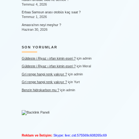
Temmuz 4, 2026
Erbaa Samsun arası otobüs kaç saat ?
Temmuz 1, 2026
Amasra’nın neyi meşhur ?
Haziran 30, 2026
SON YORUMLAR
Güldeste i Riyaz ı irfan kimin eseri ?
için
admin
Güldeste i Riyaz ı irfan kimin eseri ?
için
Meral
Gri renge hangi renk yakışır ?
için
admin
Gri renge hangi renk yakışır ?
için
Yurt
Benzin hidrokarbon mu ?
için
admin
Reklam ve İletişim:
Skype: live:.cid.575569c608265c69