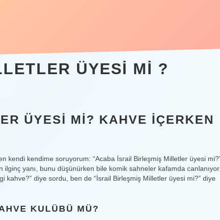
LLETLER ÜYESI MI ?
LER ÜYESI MI? KAHVE İÇERKEN
rken kendi kendime soruyorum: “Acaba İsrail Birleşmiş Milletler üyesi mi?
in ilginç yanı, bunu düşünürken bile komik sahneler kafamda canlanıyor
 kahve?” diye sordu, ben de “İsrail Birleşmiş Milletler üyesi mi?” diye
KAHVE KULÜBÜ MÜ?