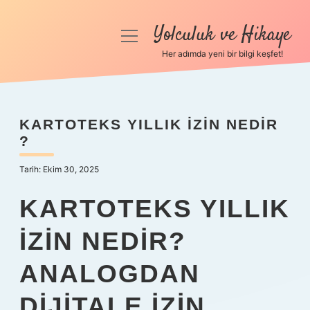
Yolculuk ve Hikaye
menüyü
aç
Her adımda yeni bir bilgi keşfet!
Anasayfa
Gizlilik Politikası
KARTOTEKS YILLIK IZIN NEDIR
?
Yasal Uyarı
Tarih: Ekim 30, 2025
Hakkımızda
KARTOTEKS YILLIK
İZIN NEDIR?
ANALOGDAN
DIJITALE İZIN