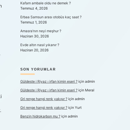
Kafam ambale oldu ne demek ?
n
Temmuz 4, 2026
Erbaa Samsun arası otobüs kaç saat ?
Temmuz 1, 2026
Amasra’nın neyi meşhur ?
Haziran 30, 2026
Evde altın nasıl yıkanır ?
Haziran 20, 2026
e
SON YORUMLAR
Güldeste i Riyaz ı irfan kimin eseri ?
için
admin
Güldeste i Riyaz ı irfan kimin eseri ?
için
Meral
i
Gri renge hangi renk yakışır ?
için
admin
Gri renge hangi renk yakışır ?
için
Yurt
.
Benzin hidrokarbon mu ?
için
admin