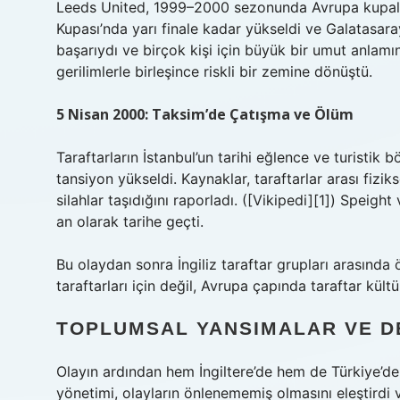
Leeds United, 1999–2000 sezonunda Avrupa kupalar
Kupası’nda yarı finale kadar yükseldi ve Galatasaray i
başarıydı ve birçok kişi için büyük bir umut anlamı
gerilimlerle birleşince riskli bir zemine dönüştü.
5 Nisan 2000: Taksim’de Çatışma ve Ölüm
Taraftarların İstanbul’un tarihi eğlence ve turistik 
tansiyon yükseldi. Kaynaklar, taraftarlar arası fizik
silahlar taşıdığını raporladı. ([Vikipedi][1]) Speigh
an olarak tarihe geçti.
Bu olaydan sonra İngiliz taraftar grupları arasında
taraftarları için değil, Avrupa çapında taraftar kül
TOPLUMSAL YANSIMALAR VE D
Olayın ardından hem İngiltere’de hem de Türkiye’de 
yönetimi, olayların önlenememiş olmasını eleştirdi 