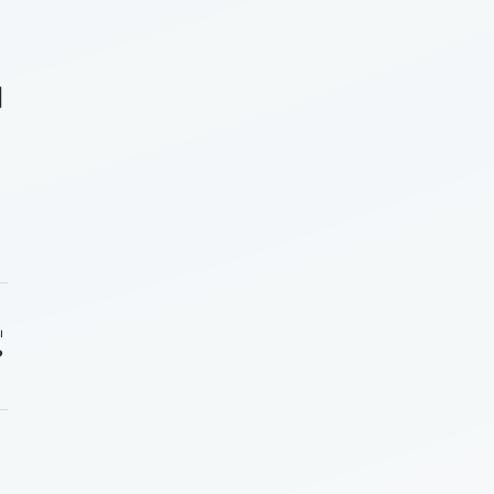
|
ı
?