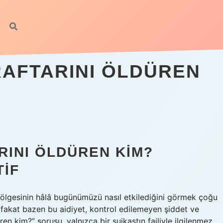
RAFTARINI ÖLDÜREN
RINI ÖLDÜREN KIM?
TIF
gölgesinin hâlâ bugünümüzü nasıl etkilediğini görmek çoğu
r; fakat bazen bu aidiyet, kontrol edilemeyen şiddet ve
ren kim?” sorusu, yalnızca bir suikastın failiyle ilgilenmez,