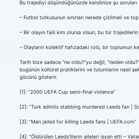
Bu trajediyi düşündüğünüzde kendinize şu soruları s
– Futbol tutkusunun sınırları nerede çizilmeli ve to
– Bir olayın faili kim olursa olsun, bu tür trajediler
– Olayların kolektif hafızadaki rolü, bir toplumun ken
Tarih bize sadece “ne oldu?”yu değil, “neden oldu?”
bugünün kültürel pratiklerini ve tutumlarını nasıl şek
gücünü gösterir.
[1]: “2000 UEFA Cup semi-final violence”
[2]: “Turk admits stabbing murdered Leeds fan | S
[3]: “Man jailed for killing Leeds fans | UEFA.com”
[4]: “Öldürülen Leeds’lilerin aileleri isyan etti – V