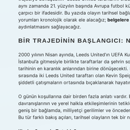
aynı zamanda 21. yüzyılın başında Avrupa futbol kült
çarpıcı bir ifadesidir. Bu yazıda olayın tarihsel ba
yorumları kronolojik olarak ele alacağız;
belgelere 
aydınlatmasını sağlayacağız.
BIR TRAJEDININ BAŞLANGICI: 
2000 yılının Nisan ayında, Leeds United’ın UEFA Kup
İstanbul’a gitmesiyle birlikte taraftarlar da şehrin
tarihinin en karanlık anlarından birine dönüşecekt
sırasında iki Leeds United taraftarı olan Kevin Spei
şiddetli çatışmaların ortasında bıçaklanarak hayatın
O günün koşullarına dair birden fazla anlatı vardır
davranışlarının ve yerel halkla etkileşimlerinin tet
geniş bir bağlamda, milliyetçi gerilimler ve öncede
Bu tür farklı bakış açıları, tarihsel olayların tek b