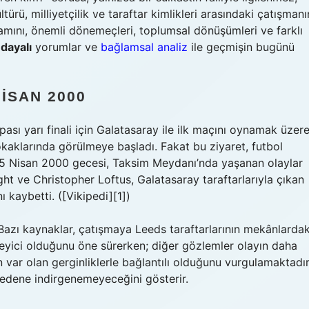
ürü, milliyetçilik ve taraftar kimlikleri arasındaki çatışmanı
ğlamını, önemli dönemeçleri, toplumsal dönüşümleri ve farklı
dayalı
yorumlar ve
bağlamsal analiz
ile geçmişin bugünü
NISAN 2000
ası yarı finali için Galatasaray ile ilk maçını oynamak üzer
 sokaklarında görülmeye başladı. Fakat bu ziyaret, futbol
i. 5 Nisan 2000 gecesi, Taksim Meydanı’nda yaşanan olaylar
ght ve Christopher Loftus, Galatasaray taraftarlarıyla çıkan
ı kaybetti. ([Vikipedi][1])
. Bazı kaynaklar, çatışmaya Leeds taraftarlarının mekânlardak
ikleyici olduğunu öne sürerken; diğer gözlemler olayın daha
n var olan gerginliklerle bağlantılı olduğunu vurgulamaktadır
ir nedene indirgenemeyeceğini gösterir.