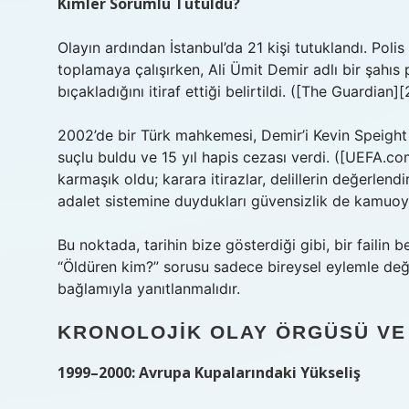
Kimler Sorumlu Tutuldu?
Olayın ardından İstanbul’da 21 kişi tutuklandı. Polis 
toplamaya çalışırken, Ali Ümit Demir adlı bir şahıs 
bıçakladığını itiraf ettiği belirtildi. ([The Guardian][
2002’de bir Türk mahkemesi, Demir’i Kevin Speight 
suçlu buldu ve 15 yıl hapis cezası verdi. ([UEFA.c
karmaşık oldu; karara itirazlar, delillerin değerlen
adalet sistemine duydukları güvensizlik de kamuoyu
Bu noktada, tarihin bize gösterdiği gibi, bir failin
“Öldüren kim?” sorusu sadece bireysel eylemle değ
bağlamıyla yanıtlanmalıdır.
KRONOLOJIK OLAY ÖRGÜSÜ VE
1999–2000: Avrupa Kupalarındaki Yükseliş