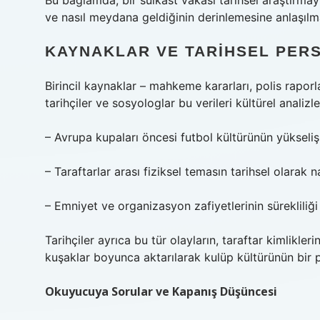
Bu bağlamda, bir suikast vakası tarihsel araştırm
ve nasıl meydana geldiğinin derinlemesine anlaşılma
KAYNAKLAR VE TARIHSEL PER
Birincil kaynaklar – mahkeme kararları, polis raporla
tarihçiler ve sosyologlar bu verileri kültürel analizle
– Avrupa kupaları öncesi futbol kültürünün yükselişi
– Taraftarlar arası fiziksel temasın tarihsel olarak na
– Emniyet ve organizasyon zafiyetlerinin sürekliliği g
Tarihçiler ayrıca bu tür olayların, taraftar kimlikler
kuşaklar boyunca aktarılarak kulüp kültürünün bir p
Okuyucuya Sorular ve Kapanış Düşüncesi