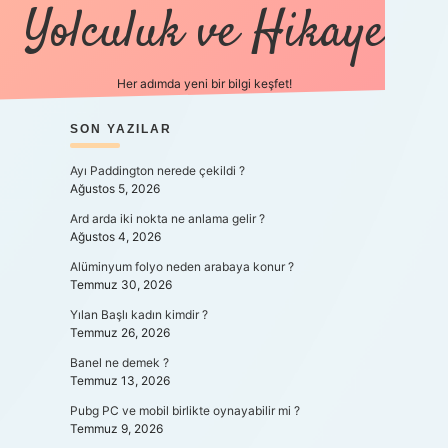
Yolculuk ve Hikaye
Her adımda yeni bir bilgi keşfet!
SIDEBAR
SON YAZILAR
betexper yeni g
Ayı Paddington nerede çekildi ?
Ağustos 5, 2026
Ard arda iki nokta ne anlama gelir ?
Ağustos 4, 2026
Alüminyum folyo neden arabaya konur ?
Temmuz 30, 2026
Yılan Başlı kadın kimdir ?
Temmuz 26, 2026
Banel ne demek ?
Temmuz 13, 2026
Pubg PC ve mobil birlikte oynayabilir mi ?
Temmuz 9, 2026