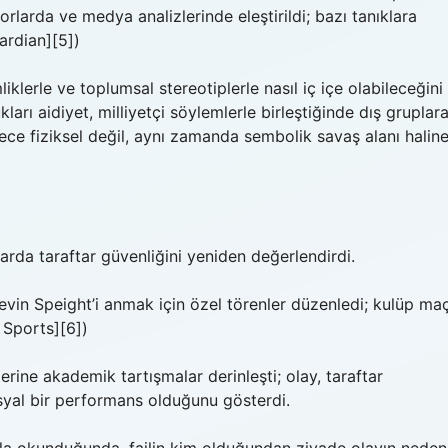
rlarda ve medya analizlerinde eleştirildi; bazı tanıklara
ardian][5])
liklerle ve toplumsal stereotiplerle nasıl iç içe olabileceğini
ları aidiyet, milliyetçi söylemlerle birleştiğinde dış gruplar
ece fiziksel değil, aynı zamanda sembolik savaş alanı halin
larda taraftar güvenliğini yeniden değerlendirdi.
Kevin Speight’i anmak için özel törenler düzenledi; kulüp ma
 Sports][6])
erine akademik tartışmalar derinleşti; olay, taraftar
sosyal bir performans olduğunu gösterdi.