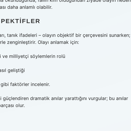
ayla okunduğunda, failin kim olduğundan ziyade olayın neden
sı daha anlamlı olabilir.
SPEKTIFLER
rı, tanık ifadeleri – olayın objektif bir çerçevesini sunarken;
rle zenginleştirir. Olayı anlamak için:
 ve milliyetçi söylemlerin rolü
sıl geliştiği
ibi faktörler incelenir.
ini güçlendiren dramatik anılar yarattığını vurgular; bu anılar
arçası olur.