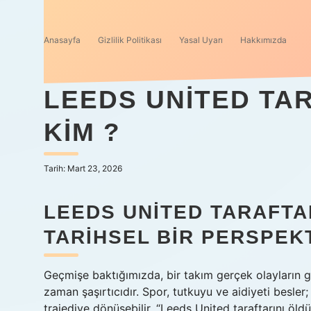
Anasayfa
Gizlilik Politikası
Yasal Uyarı
Hakkımızda
LEEDS UNITED TA
KIM ?
Tarih: Mart 23, 2026
LEEDS UNITED TARAFTA
TARIHSEL BIR PERSPEK
Geçmişe baktığımızda, bir takım gerçek olayların 
zaman şaşırtıcıdır. Spor, tutkuyu ve aidiyeti besle
trajediye dönüşebilir. “Leeds United taraftarını öldü