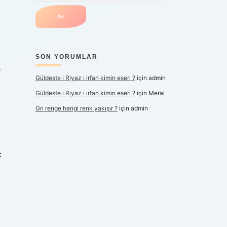
a
SON YORUMLAR
e
Güldeste i Riyaz ı irfan kimin eseri ?
için
admin
Güldeste i Riyaz ı irfan kimin eseri ?
için
Meral
Gri renge hangi renk yakışır ?
için
admin
ç