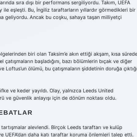
ında sıra dışı bir performans sergiliyordu. Takım, UEFA
le eşleşti. Bu, İngiliz taraftarların yıllardır görmedikleri bir
na geliyordu. Ancak bu coşku, sahaya taşan milliyetçi
bölgelerinden biri olan Taksim’e akın ettiği akşam, kısa süred
sel çatışmaların başladığını, bazı bölümlerin bıçak ve diğer
t ve Loftus’un ölümü, bu çatışmaların şiddetinin doruğa çıktığ
 öfke ve keder yayıldı. Olay, yalnızca Leeds United
türü ve güvenlik anlayışı için de dönüm noktası oldu.
EBATLAR
tartışmalar alevlendi. Birçok Leeds taraftarı ve kulüp
ve UEFA’dan daha katı taraftar koruma önlemleri talep etti.