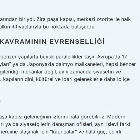
rından biriydi. Zira paşa kapısı, merkezi otorite ile halk
alkın ihtiyaçlarıyla bu noktada buluşurdu.
 KAVRAMININ EVRENSELLIĞI
benzer yapılarla büyük paralellikler taşır. Avrupa’da 17.
ayları” ya da Japonya’da daimyo malikaneleri, hepsi benzer
sergilendiği mekânlar değil, aynı zamanda siyasetin ve
kapıların dini, kültürel ve idari geleneklerle daha iç içe
r
şa kapısı geleneğinin izlerini hâlâ görebiliriz. Modern
ı ya da siyasetçilerin danışman ofisleri, aynı işlevi farklı
erciine ulaşmak için “kapı çalar” ve hâlâ güç, belirli