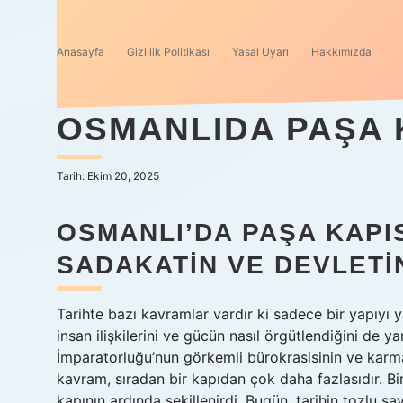
Anasayfa
Gizlilik Politikası
Yasal Uyarı
Hakkımızda
OSMANLIDA PAŞA K
Tarih: Ekim 20, 2025
OSMANLI’DA PAŞA KAPI
SADAKATIN VE DEVLETI
Tarihte bazı kavramlar vardır ki sadece bir yapıy
insan ilişkilerini ve gücün nasıl örgütlendiğini de ya
İmparatorluğu’nun görkemli bürokrasisinin ve karma
kavram, sıradan bir kapıdan çok daha fazlasıdır. Bi
kapının ardında şekillenirdi. Bugün, tarihin tozlu s