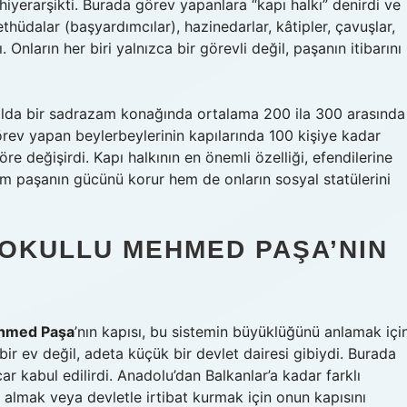
hiyerarşikti. Burada görev yapanlara “kapı halkı” denirdi ve
thüdalar (başyardımcılar), hazinedarlar, kâtipler, çavuşlar,
Onların her biri yalnızca bir görevli değil, paşanın itibarını
yüzyılda bir sadrazam konağında ortalama 200 ila 300 arasında
örev yapan beylerbeylerinin kapılarında 100 kişiye kadar
e değişirdi. Kapı halkının en önemli özelliği, efendilerine
em paşanın gücünü korur hem de onların sosyal statülerini
SOKULLU MEHMED PAŞA’NIN
ehmed Paşa
’nın kapısı, bu sistemin büyüklüğünü anlamak içi
r ev değil, adeta küçük bir devlet dairesi gibiydi. Burada
car kabul edilirdi. Anadolu’dan Balkanlar’a kadar farklı
n almak veya devletle irtibat kurmak için onun kapısını