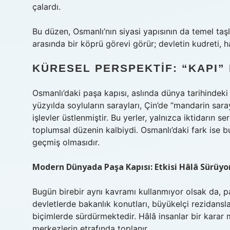
çalardı.
Bu düzen, Osmanlı’nın siyasi yapısının da temel taşla
arasında bir köprü görevi görür; devletin kudreti, h
KÜRESEL PERSPEKTIF: “KAPI”
Osmanlı’daki paşa kapısı, aslında dünya tarihindeki 
yüzyılda soyluların sarayları, Çin’de “mandarin sar
işlevler üstlenmiştir. Bu yerler, yalnızca iktidarın 
toplumsal düzenin kalbiydi. Osmanlı’daki fark ise bu 
geçmiş olmasıdır.
Modern Dünyada Paşa Kapısı: Etkisi Hâlâ Sürüyo
Bugün birebir aynı kavramı kullanmıyor olsak da, pa
devletlerde bakanlık konutları, büyükelçi rezidanslar
biçimlerde sürdürmektedir. Hâlâ insanlar bir karar m
merkezlerin etrafında toplanır.