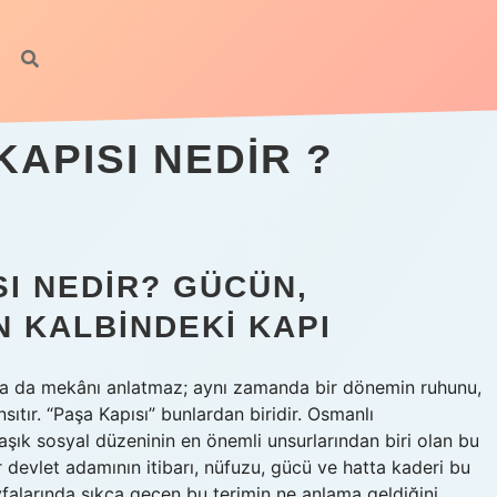
APISI NEDIR ?
SI NEDIR? GÜCÜN,
N KALBINDEKI KAPI
ı ya da mekânı anlatmaz; aynı zamanda bir dönemin ruhunu,
nsıtır. “Paşa Kapısı” bunlardan biridir. Osmanlı
şık sosyal düzeninin en önemli unsurlarından biri olan bu
r devlet adamının itibarı, nüfuzu, gücü ve hatta kaderi bu
ayfalarında sıkça geçen bu terimin ne anlama geldiğini