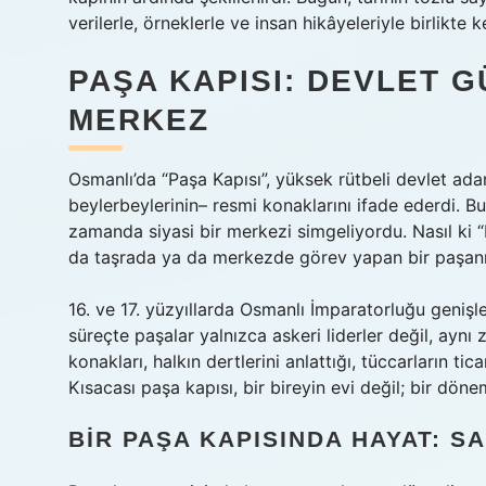
verilerle, örneklerle ve insan hikâyeleriyle birlikte k
PAŞA KAPISI: DEVLET 
MERKEZ
Osmanlı’da “Paşa Kapısı”, yüksek rütbeli devlet adam
beylerbeylerinin– resmi konaklarını ifade ederdi. Bu
zamanda siyasi bir merkezi simgeliyordu. Nasıl ki “
da taşrada ya da merkezde görev yapan bir paşanın
16. ve 17. yüzyıllarda Osmanlı İmparatorluğu geniş
süreçte paşalar yalnızca askeri liderler değil, aynı 
konakları, halkın dertlerini anlattığı, tüccarların ti
Kısacası paşa kapısı, bir bireyin evi değil; bir dön
BIR PAŞA KAPISINDA HAYAT: S