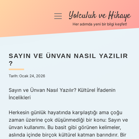
Yolculuk ve Hikaye
menüyü
aç
Her adımda yeni bir bilgi keşfet!
Anasayfa
Gizlilik Politikası
SAYIN VE ÜNVAN NASIL YAZILIR
?
Yasal Uyarı
Tarih: Ocak 24, 2026
Hakkımızda
Sayın ve Ünvan Nasıl Yazılır? Kültürel İfadenin
İncelikleri
Herkesin günlük hayatında karşılaştığı ama çoğu
zaman üzerine çok düşünmediği bir konu: Sayın ve
ünvan kullanımı. Bu basit gibi görünen kelimeler,
aslında içinde birçok kültürel katman barındırır. Bir