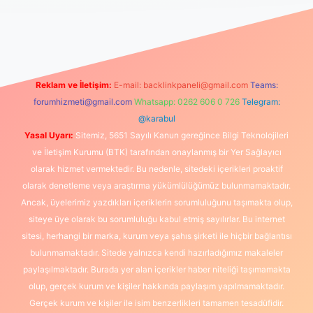
iş
Reklam ve İletişim:
E-mail:
backlinkpaneli@gmail.com
Teams:
forumhizmeti@gmail.com
Whatsapp: 0262 606 0 726
Telegram:
@karabul
Yasal Uyarı:
Sitemiz, 5651 Sayılı Kanun gereğince Bilgi Teknolojileri
ve İletişim Kurumu (BTK) tarafından onaylanmış bir Yer Sağlayıcı
olarak hizmet vermektedir. Bu nedenle, sitedeki içerikleri proaktif
olarak denetleme veya araştırma yükümlülüğümüz bulunmamaktadır.
Ancak, üyelerimiz yazdıkları içeriklerin sorumluluğunu taşımakta olup,
siteye üye olarak bu sorumluluğu kabul etmiş sayılırlar. Bu internet
sitesi, herhangi bir marka, kurum veya şahıs şirketi ile hiçbir bağlantısı
bulunmamaktadır. Sitede yalnızca kendi hazırladığımız makaleler
paylaşılmaktadır. Burada yer alan içerikler haber niteliği taşımamakta
olup, gerçek kurum ve kişiler hakkında paylaşım yapılmamaktadır.
Gerçek kurum ve kişiler ile isim benzerlikleri tamamen tesadüfidir.