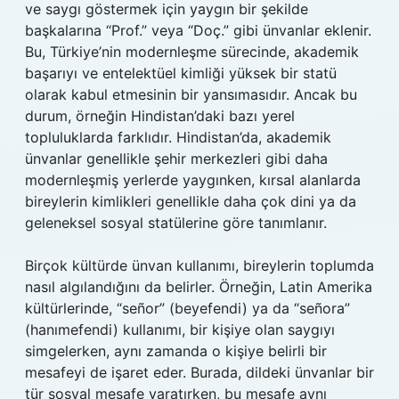
ve saygı göstermek için yaygın bir şekilde
başkalarına “Prof.” veya “Doç.” gibi ünvanlar eklenir.
Bu, Türkiye’nin modernleşme sürecinde, akademik
başarıyı ve entelektüel kimliği yüksek bir statü
olarak kabul etmesinin bir yansımasıdır. Ancak bu
durum, örneğin Hindistan’daki bazı yerel
topluluklarda farklıdır. Hindistan’da, akademik
ünvanlar genellikle şehir merkezleri gibi daha
modernleşmiş yerlerde yaygınken, kırsal alanlarda
bireylerin kimlikleri genellikle daha çok dini ya da
geleneksel sosyal statülerine göre tanımlanır.
Birçok kültürde ünvan kullanımı, bireylerin toplumda
nasıl algılandığını da belirler. Örneğin, Latin Amerika
kültürlerinde, “señor” (beyefendi) ya da “señora”
(hanımefendi) kullanımı, bir kişiye olan saygıyı
simgelerken, aynı zamanda o kişiye belirli bir
mesafeyi de işaret eder. Burada, dildeki ünvanlar bir
tür sosyal mesafe yaratırken, bu mesafe aynı