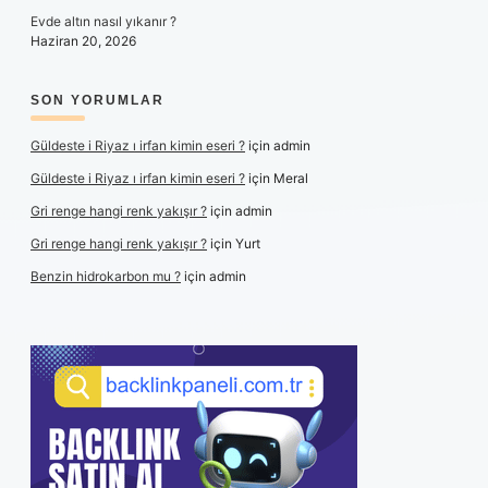
Evde altın nasıl yıkanır ?
Haziran 20, 2026
SON YORUMLAR
Güldeste i Riyaz ı irfan kimin eseri ?
için
admin
Güldeste i Riyaz ı irfan kimin eseri ?
için
Meral
Gri renge hangi renk yakışır ?
için
admin
Gri renge hangi renk yakışır ?
için
Yurt
Benzin hidrokarbon mu ?
için
admin