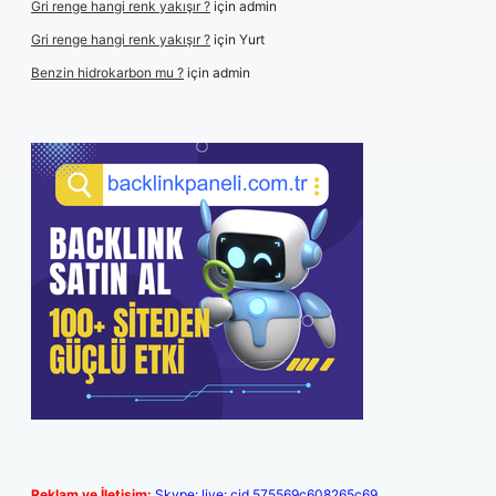
Gri renge hangi renk yakışır ?
için
admin
Gri renge hangi renk yakışır ?
için
Yurt
Benzin hidrokarbon mu ?
için
admin
Reklam ve İletişim:
Skype: live:.cid.575569c608265c69