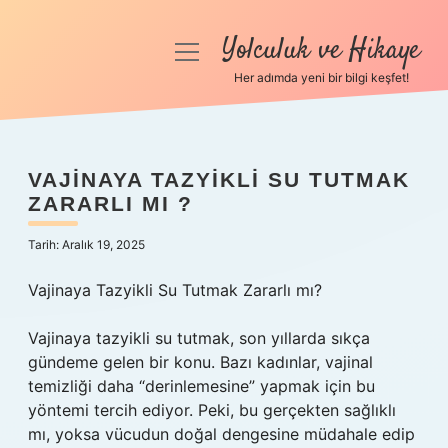
Yolculuk ve Hikaye
menüyü
aç
Her adımda yeni bir bilgi keşfet!
Anasayfa
Gizlilik Politikası
VAJINAYA TAZYIKLI SU TUTMAK
ZARARLI MI ?
Yasal Uyarı
Tarih: Aralık 19, 2025
Hakkımızda
Vajinaya Tazyikli Su Tutmak Zararlı mı?
Vajinaya tazyikli su tutmak, son yıllarda sıkça
gündeme gelen bir konu. Bazı kadınlar, vajinal
temizliği daha “derinlemesine” yapmak için bu
yöntemi tercih ediyor. Peki, bu gerçekten sağlıklı
mı, yoksa vücudun doğal dengesine müdahale edip