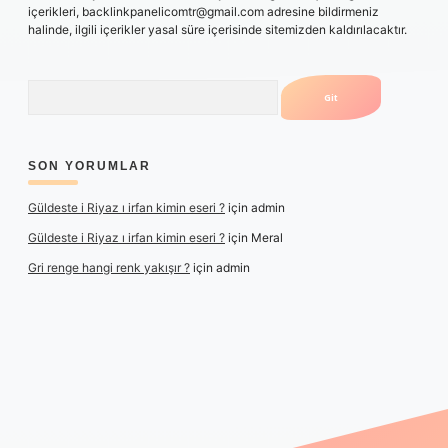
içerikleri,
backlinkpanelicomtr@gmail.com
adresine bildirmeniz
halinde, ilgili içerikler yasal süre içerisinde sitemizden kaldırılacaktır.
Arama
SON YORUMLAR
Güldeste i Riyaz ı irfan kimin eseri ?
için
admin
Güldeste i Riyaz ı irfan kimin eseri ?
için
Meral
Gri renge hangi renk yakışır ?
için
admin
per yeni giriş