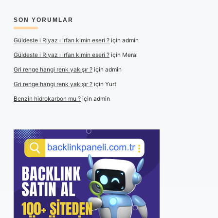
SON YORUMLAR
Güldeste i Riyaz ı irfan kimin eseri ?
için
admin
Güldeste i Riyaz ı irfan kimin eseri ?
için
Meral
Gri renge hangi renk yakışır ?
için
admin
Gri renge hangi renk yakışır ?
için
Yurt
Benzin hidrokarbon mu ?
için
admin